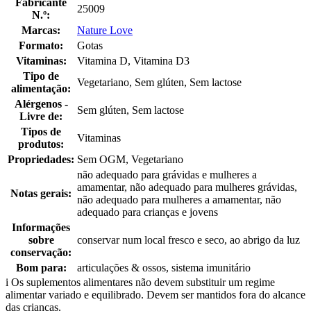
Fabricante
25009
N.º:
Marcas:
Nature Love
Formato:
Gotas
Vitaminas:
Vitamina D, Vitamina D3
Tipo de
Vegetariano, Sem glúten, Sem lactose
alimentação:
Alérgenos -
Sem glúten, Sem lactose
Livre de:
Tipos de
Vitaminas
produtos:
Propriedades:
Sem OGM, Vegetariano
não adequado para grávidas e mulheres a
amamentar, não adequado para mulheres grávidas,
Notas gerais:
não adequado para mulheres a amamentar, não
adequado para crianças e jovens
Informações
sobre
conservar num local fresco e seco, ao abrigo da luz
conservação:
Bom para:
articulações & ossos, sistema imunitário
i
Os suplementos alimentares não devem substituir um regime
alimentar variado e equilibrado. Devem ser mantidos fora do alcance
das crianças.