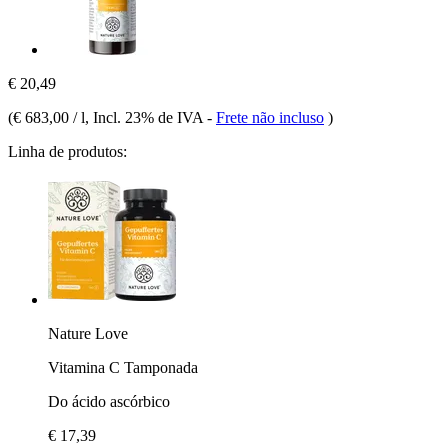
€ 20,49
(
€ 683,00 / l
, Incl. 23% de IVA
-
Frete não incluso
)
Linha de produtos:
Nature Love
Vitamina C Tamponada
Do ácido ascórbico
€ 17,39