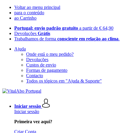
Voltar ao menu principal
para o conteúdo
ao Carrinho
Portugal: envio padrão gratuito
a partir de € 64,90
Devoluções
Grátis
Trabalhamos de forma
consciente em relação ao clima
.
Ajuda
Onde está o meu pedido?
Devoluções
Custos de envio
Formas de pagamento
Contacto
Todos os tópicos em "Ajuda & Suporte"
Iniciar sessão
Iniciar sessão
Primeira vez aqui?
Criar Conta