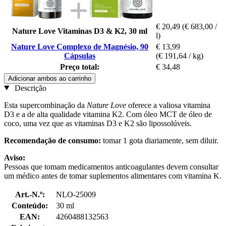
€ 20,49
(€ 683,00 /
Nature Love Vitaminas D3 & K2, 30 ml
l)
Nature Love Complexo de Magnésio, 90
€ 13,99
Cápsulas
(€ 191,64 / kg)
Preço total:
€ 34,48
Adicionar ambos ao carrinho
Descrição
Esta supercombinação da
Nature Love
oferece a valiosa vitamina
D3 e a de alta qualidade vitamina K2. Com óleo MCT de óleo de
coco, uma vez que as vitaminas D3 e K2 são lipossolúveis.
Recomendação de consumo:
tomar 1 gota diariamente, sem diluir.
Aviso:
Pessoas que tomam medicamentos anticoagulantes devem consultar
um médico antes de tomar suplementos alimentares com vitamina K.
Art.-N.º:
NLO-25009
Conteúdo:
30 ml
EAN:
4260488132563