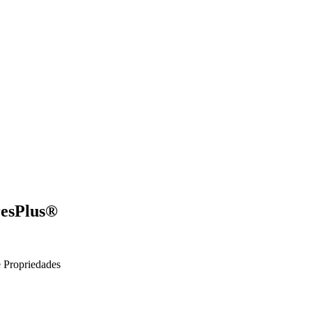
resPlus®
e
Propriedades