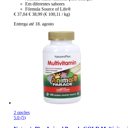
Em diferentes sabores
Fórmula Source of Life®
€ 37,04
€ 38,99
(€ 100,11 / kg)
Entrega até 18. agosto
2 opções
5.0 (5)