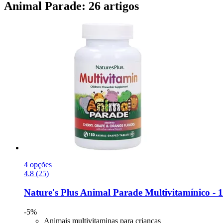
Animal Parade: 26 artigos
4 opções
4.8 (25)
Nature's Plus
Animal Parade Multivitamínico -​ 
-5%
Animais multivitaminas para crianças