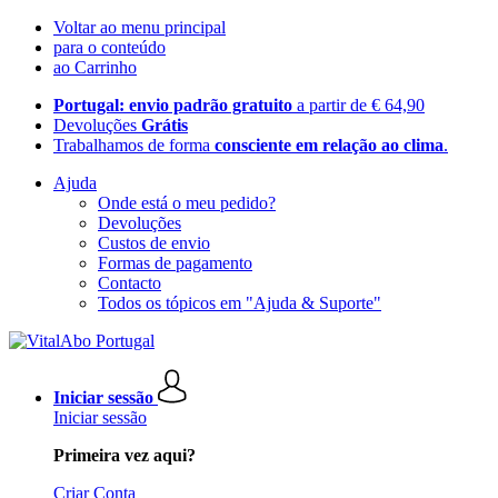
Voltar ao menu principal
para o conteúdo
ao Carrinho
Portugal: envio padrão gratuito
a partir de € 64,90
Devoluções
Grátis
Trabalhamos de forma
consciente em relação ao clima
.
Ajuda
Onde está o meu pedido?
Devoluções
Custos de envio
Formas de pagamento
Contacto
Todos os tópicos em "Ajuda & Suporte"
Iniciar sessão
Iniciar sessão
Primeira vez aqui?
Criar Conta