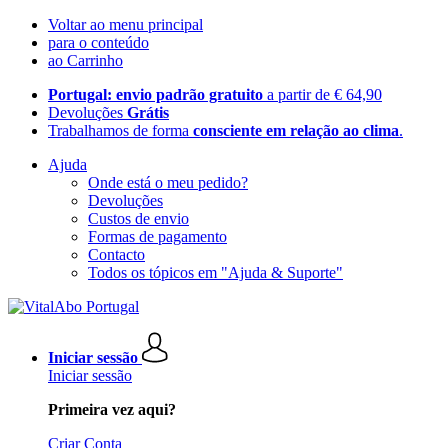
Voltar ao menu principal
para o conteúdo
ao Carrinho
Portugal: envio padrão gratuito
a partir de € 64,90
Devoluções
Grátis
Trabalhamos de forma
consciente em relação ao clima
.
Ajuda
Onde está o meu pedido?
Devoluções
Custos de envio
Formas de pagamento
Contacto
Todos os tópicos em "Ajuda & Suporte"
Iniciar sessão
Iniciar sessão
Primeira vez aqui?
Criar Conta