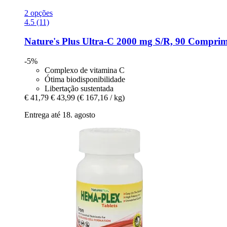
2 opções
4.5 (11)
Nature's Plus
Ultra-​C 2000 mg S/R, 90 Comprim
-5%
Complexo de vitamina C
Ótima biodisponibilidade
Libertação sustentada
€ 41,79
€ 43,99
(€ 167,16 / kg)
Entrega até 18. agosto