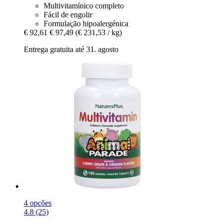
Multivitamínico completo
Fácil de engolir
Formulação hipoalergénica
€ 92,61
€ 97,49
(€ 231,53 / kg)
Entrega gratuita até 31. agosto
4 opções
4.8 (25)