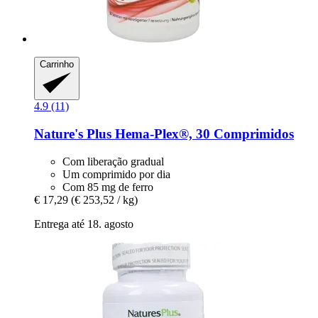
Carrinho
4.9 (11)
Nature's Plus
Hema-​Plex®, 30 Comprimidos
Com liberação gradual
Um comprimido por dia
Com 85 mg de ferro
€ 17,29
(€ 253,52 / kg)
Entrega até 18. agosto