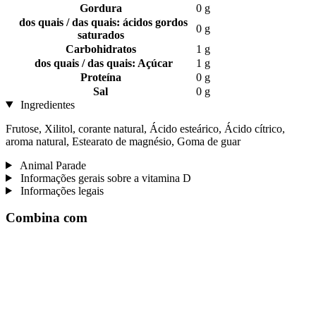
Gordura
0 g
dos quais / das quais: ácidos gordos
0 g
saturados
Carbohidratos
1 g
dos quais / das quais: Açúcar
1 g
Proteína
0 g
Sal
0 g
Ingredientes
Frutose, Xilitol, corante natural, Ácido esteárico, Ácido cítrico,
aroma natural, Estearato de magnésio, Goma de guar
Animal Parade
Informações gerais sobre a vitamina D
Informações legais
Combina com