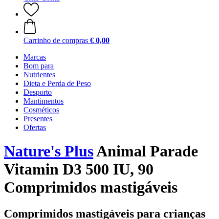
Carrinho de compras
€ 0,00
Marcas
Bom para
Nutrientes
Dieta e Perda de Peso
Desporto
Mantimentos
Cosméticos
Presentes
Ofertas
Nature's Plus
Animal Parade
Vitamin D3 500 IU, 90
Comprimidos mastigáveis
Comprimidos mastigáveis para crianças