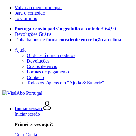
Voltar ao menu principal
para o conteúdo
ao Carrinho
Portugal: envio padrão gratuito
a partir de € 64,90
Devoluções
Grátis
Trabalhamos de forma
consciente em relação ao clima
.
Ajuda
Onde está o meu pedido?
Devoluções
Custos de envio
Formas de pagamento
Contacto
Todos os tópicos em "Ajuda & Suporte"
Iniciar sessão
Iniciar sessão
Primeira vez aqui?
Criar Conta