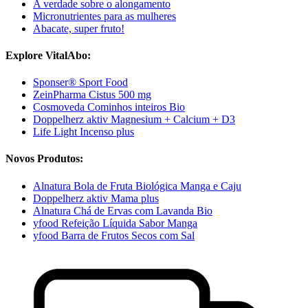
A verdade sobre o alongamento
Micronutrientes para as mulheres
Abacate, super fruto!
Explore VitalAbo:
Sponser® Sport Food
ZeinPharma Cistus 500 mg
Cosmoveda Cominhos inteiros Bio
Doppelherz aktiv Magnesium + Calcium + D3
Life Light Incenso plus
Novos Produtos:
Alnatura Bola de Fruta Biológica Manga e Caju
Doppelherz aktiv Mama plus
Alnatura Chá de Ervas com Lavanda Bio
yfood Refeição Líquida Sabor Manga
yfood Barra de Frutos Secos com Sal