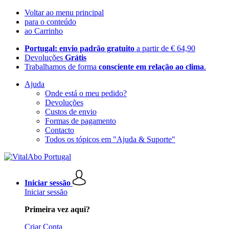
Voltar ao menu principal
para o conteúdo
ao Carrinho
Portugal: envio padrão gratuito
a partir de € 64,90
Devoluções
Grátis
Trabalhamos de forma
consciente em relação ao clima
.
Ajuda
Onde está o meu pedido?
Devoluções
Custos de envio
Formas de pagamento
Contacto
Todos os tópicos em "Ajuda & Suporte"
Iniciar sessão
Iniciar sessão
Primeira vez aqui?
Criar Conta