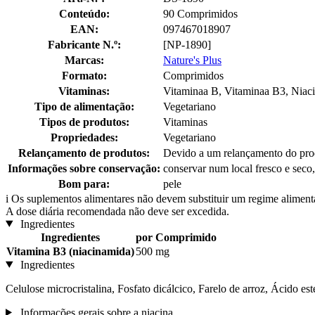
Conteúdo:
90 Comprimidos
EAN:
097467018907
Fabricante N.º:
[NP-1890]
Marcas:
Nature's Plus
Formato:
Comprimidos
Vitaminas:
Vitaminaa B, Vitaminaa B3, Niac
Tipo de alimentação:
Vegetariano
Tipos de produtos:
Vitaminas
Propriedades:
Vegetariano
Relançamento de produtos:
Devido a um relançamento do prod
Informações sobre conservação:
conservar num local fresco e seco,
Bom para:
pele
i
Os suplementos alimentares não devem substituir um regime alimenta
A dose diária recomendada não deve ser excedida.
Ingredientes
Ingredientes
por Comprimido
Vitamina B3 (niacinamida)
500 mg
Ingredientes
Celulose microcristalina, Fosfato dicálcico, Farelo de arroz, Ácido es
Informações gerais sobre a niacina