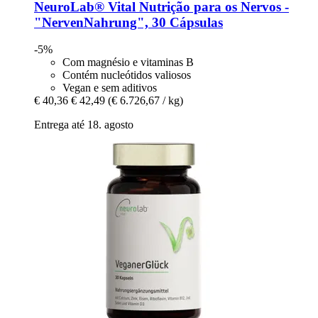
NeuroLab® Vital
Nutrição para os Nervos -​
"NervenNahrung", 30 Cápsulas
-5%
Com magnésio e vitaminas B
Contém nucleótidos valiosos
Vegan e sem aditivos
€ 40,36
€ 42,49
(€ 6.726,67 / kg)
Entrega até 18. agosto