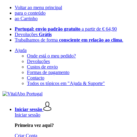
Voltar ao menu principal
para o conteúdo
ao Carrinho
Portugal: envio padrão gratuito
a partir de € 64,90
Devoluções
Grátis
Trabalhamos de forma
consciente em relação ao clima
.
Ajuda
Onde está o meu pedido?
Devoluções
Custos de envio
Formas de pagamento
Contacto
Todos os tópicos em "Ajuda & Suporte"
Iniciar sessão
Iniciar sessão
Primeira vez aqui?
Criar Conta