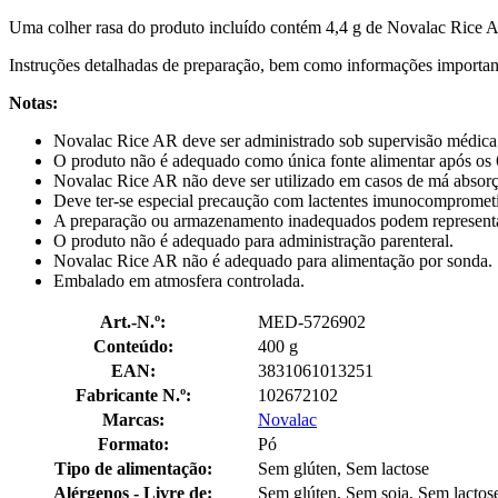
Uma colher rasa do produto incluído contém 4,4 g de Novalac Rice 
Instruções detalhadas de preparação, bem como informações importante
Notas:
Novalac Rice AR deve ser administrado sob supervisão médica e
O produto não é adequado como única fonte alimentar após os 
Novalac Rice AR não deve ser utilizado em casos de má absorç
Deve ter-se especial precaução com lactentes imunocompromet
A preparação ou armazenamento inadequados podem representar
O produto não é adequado para administração parenteral.
Novalac Rice AR não é adequado para alimentação por sonda.
Embalado em atmosfera controlada.
Art.-N.º:
MED-5726902
Conteúdo:
400 g
EAN:
3831061013251
Fabricante N.º:
102672102
Marcas:
Novalac
Formato:
Pó
Tipo de alimentação:
Sem glúten, Sem lactose
Alérgenos - Livre de:
Sem glúten, Sem soja, Sem lactos