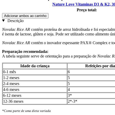
Nature Love Vitaminas D3 & K2, 3
Preço total:
Adicionar ambos ao carrinho
Descrição
Novalac Rice AR
contém proteína de arroz hidrolisada e foi especialm
é isenta de lactose, glúten e soja. Pode ser utilizado como alimento ú
Novalac Rice AR
contém o inovador espessante PAX® Complex e todos 
Preparação recomendada:
A tabela seguinte serve de orientação para a preparação de
Novalac R
Idade da criança
Refeições por dia
0-1 mês
6
1-2 meses
5
2-4 meses
5
4-6 meses
4
6-12 meses
3*
12-36 meses
2*-3*
*Como parte de uma dieta variada