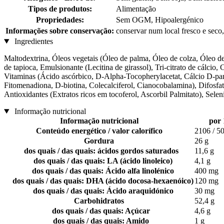
Tipos de produtos:
Alimentação
Propriedades:
Sem OGM, Hipoalergénico
Informações sobre conservação:
conservar num local fresco e seco,
Ingredientes
Maltodextrina, Óleos vegetais (Óleo de palma, Óleo de colza, Óleo de
de tapioca, Emulsionante (Lecitina de girassol), Tri-citrato de cálcio
Vitaminas (Ácido ascórbico, D-Alpha-Tocopherylacetat, Cálcio D-pantot
Fitomenadiona, D-biotina, Colecalciferol, Cianocobalamina), Difosfato f
Antioxidantes (Extratos ricos em tocoferol, Ascorbil Palmitato), Selen
Informação nutricional
Informação nutricional
por 
Conteúdo energético / valor calorífico
2106 / 50
Gordura
26 g
dos quais / das quais: ácidos gordos saturados
11,6 g
dos quais / das quais: LA (ácido linoleico)
4,1 g
dos quais / das quais: Ácido alfa linolénico
400 mg
dos quais / das quais: DHA (ácido docosa-hexaenóico)
120 mg
dos quais / das quais: Ácido araquidónico
30 mg
Carbohidratos
52,4 g
dos quais / das quais: Açúcar
4,6 g
dos quais / das quais: Amido
1 g