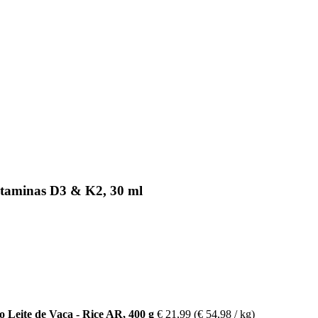
taminas D3 & K2, 30 ml
o Leite de Vaca - Rice AR, 400 g
€ 21,99
(€ 54,98 / kg)