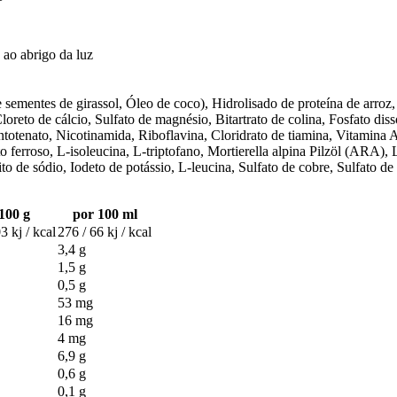
 ao abrigo da luz
 sementes de girassol, Óleo de coco), Hidrolisado de proteína de arroz
, Cloreto de cálcio, Sulfato de magnésio, Bitartrato de colina, Fosfato 
enato, Nicotinamida, Riboflavina, Cloridrato de tiamina, Vitamina A (ac
erroso, L-isoleucina, L-triptofano, Mortierella alpina Pilzöl (ARA), L-c
ito de sódio, Iodeto de potássio, L-leucina, Sulfato de cobre, Sulfato 
100 g
por 100 ml
3 kj / kcal
276 / 66 kj / kcal
3,4 g
1,5 g
0,5 g
53 mg
16 mg
4 mg
6,9 g
0,6 g
0,1 g