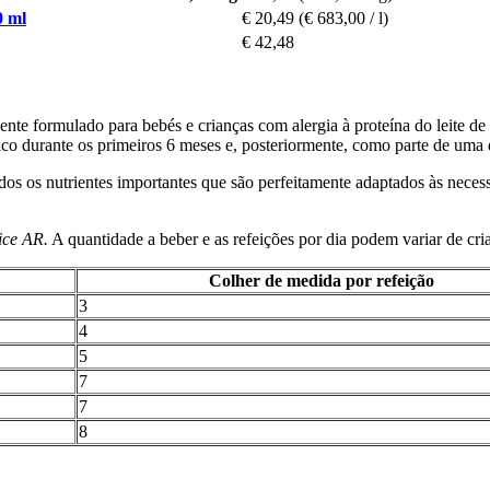
0 ml
€ 20,49
(€ 683,00 / l)
€ 42,48
ente formulado para bebés e crianças com alergia à proteína do leite d
nico durante os primeiros 6 meses e, posteriormente, como parte de uma 
os nutrientes importantes que são perfeitamente adaptados às necess
ice AR.
A quantidade a beber e as refeições por dia podem variar de cri
Colher de medida por refeição
3
4
5
7
7
8