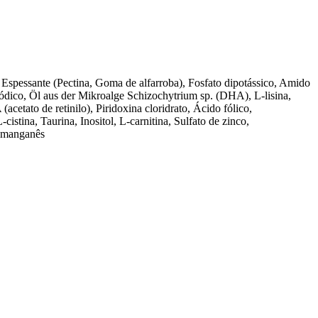
, Espessante (Pectina, Goma de alfarroba), Fosfato dipotássico, Amido
dissódico, Öl aus der Mikroalge Schizochytrium sp. (DHA), L-lisina,
etato de retinilo), Piridoxina cloridrato, Ácido fólico,
istina, Taurina, Inositol, L-carnitina, Sulfato de zinco,
de manganês