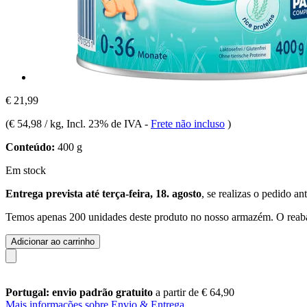
€ 21,99
(
€ 54,98 / kg
, Incl. 23% de IVA
-
Frete não incluso
)
Conteúdo:
400 g
Em stock
Entrega prevista até terça-feira, 18. agosto
, se realizas o pedido an
Temos apenas 200 unidades deste produto no nosso armazém. O reabas
Adicionar ao carrinho
Portugal: envio padrão gratuito
a partir de € 64,90
Mais informações sobre Envio & Entrega