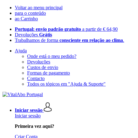
Voltar ao menu principal
para o conteúdo
ao Carrinho
Portugal: envio padrão gratuito
a partir de € 64,90
Devoluções
Grátis
Trabalhamos de forma
consciente em relação ao clima
.
Ajuda
Onde está o meu pedido?
Devoluções
Custos de envio
Formas de pagamento
Contacto
Todos os tópicos em "Ajuda & Suporte"
Iniciar sessão
Iniciar sessão
Primeira vez aqui?
Criar Conta