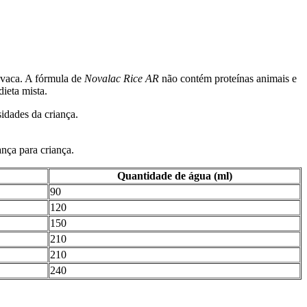
e vaca. A fórmula de
Novalac Rice AR
não contém proteínas animais e
dieta mista.
idades da criança.
ança para criança.
Quantidade de água (ml)
90
120
150
210
210
240