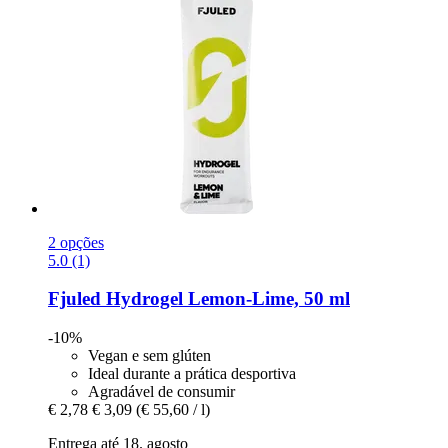
2 opções
5.0 (1)
Fjuled
Hydrogel Lemon-​Lime, 50 ml
-10%
Vegan e sem glúten
Ideal durante a prática desportiva
Agradável de consumir
€ 2,78
€ 3,09
(€ 55,60 / l)
Entrega até 18. agosto