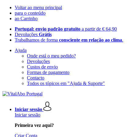
Voltar ao menu principal
para o conteúdo
ao Carrinho
Portugal: envio padrão gratuito
a partir de € 64,90
Devoluções
Grátis
Trabalhamos de forma
consciente em relação ao clima
.
Ajuda
Onde está o meu pedido?
Devoluções
Custos de envio
Formas de pagamento
Contacto
Todos os tópicos em "Ajuda & Suporte"
Iniciar sessão
Iniciar sessão
Primeira vez aqui?
Criar Conta