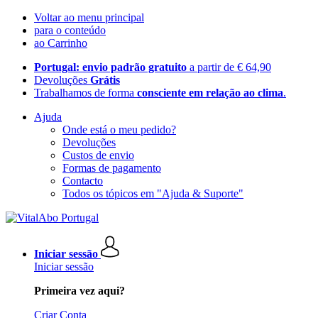
Voltar ao menu principal
para o conteúdo
ao Carrinho
Portugal: envio padrão gratuito
a partir de € 64,90
Devoluções
Grátis
Trabalhamos de forma
consciente em relação ao clima
.
Ajuda
Onde está o meu pedido?
Devoluções
Custos de envio
Formas de pagamento
Contacto
Todos os tópicos em "Ajuda & Suporte"
Iniciar sessão
Iniciar sessão
Primeira vez aqui?
Criar Conta