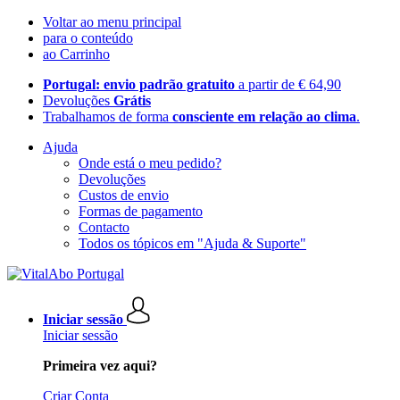
Voltar ao menu principal
para o conteúdo
ao Carrinho
Portugal: envio padrão gratuito
a partir de € 64,90
Devoluções
Grátis
Trabalhamos de forma
consciente em relação ao clima
.
Ajuda
Onde está o meu pedido?
Devoluções
Custos de envio
Formas de pagamento
Contacto
Todos os tópicos em "Ajuda & Suporte"
Iniciar sessão
Iniciar sessão
Primeira vez aqui?
Criar Conta