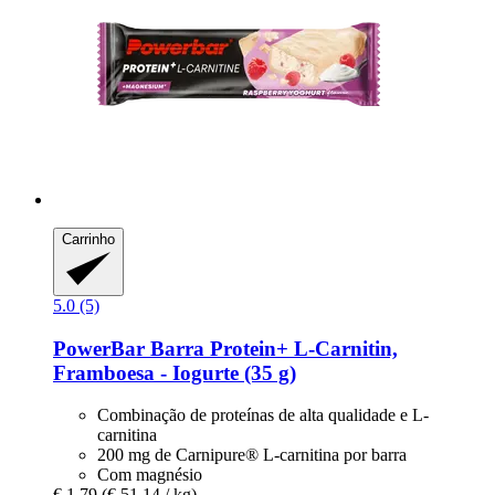
Carrinho
5.0 (5)
PowerBar
Barra Protein+ L-​Carnitin,
Framboesa -​ Iogurte (35 g)
Combinação de proteínas de alta qualidade e L-
carnitina
200 mg de Carnipure® L-carnitina por barra
Com magnésio
€ 1,79
(€ 51,14 / kg)