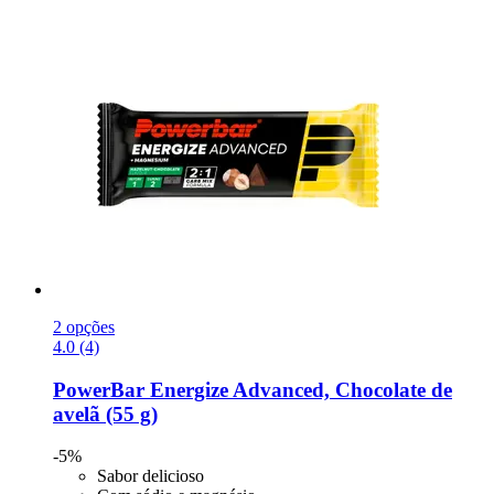
2 opções
4.0 (4)
PowerBar
Energize Advanced, Chocolate de
avelã (55 g)
-5%
Sabor delicioso