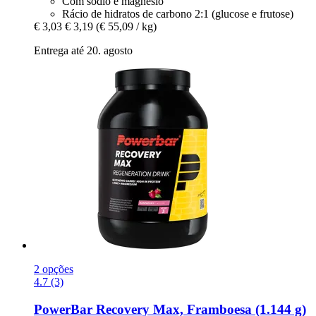
Com sódio e magnésio
Rácio de hidratos de carbono 2:1 (glucose e frutose)
€ 3,03
€ 3,19
(€ 55,09 / kg)
Entrega até 20. agosto
2 opções
4.7 (3)
PowerBar
Recovery Max, Framboesa (1.144 g)