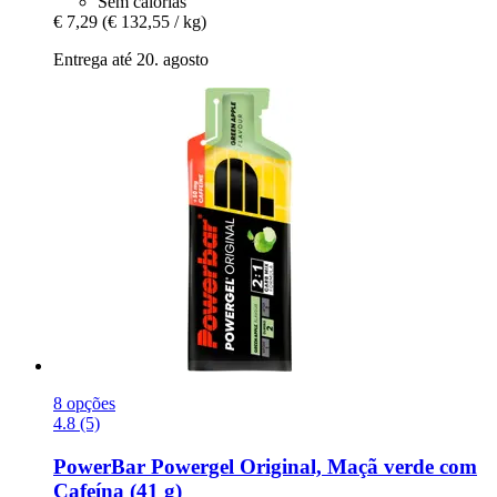
Sem calorias
€ 7,29
(€ 132,55 / kg)
Entrega até 20. agosto
8 opções
4.8 (5)
PowerBar
Powergel Original, Maçã verde com
Cafeína (41 g)