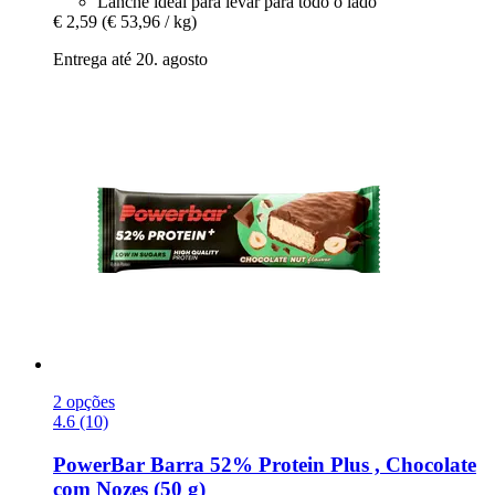
Lanche ideal para levar para todo o lado
€ 2,59
(€ 53,96 / kg)
Entrega até 20. agosto
2 opções
4.6 (10)
PowerBar
Barra 52% Protein Plus , Chocolate
com Nozes (50 g)