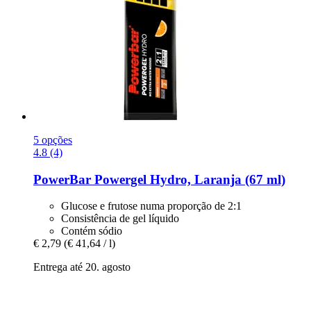
5 opções
4.8 (4)
PowerBar
Powergel Hydro, Laranja (67 ml)
Glucose e frutose numa proporção de 2:1
Consistência de gel líquido
Contém sódio
€ 2,79
(€ 41,64 / l)
Entrega até 20. agosto