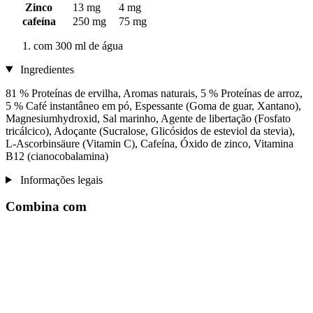
Zinco
13 mg
4 mg
cafeína
250 mg
75 mg
com 300 ml de água
Ingredientes
81 % Proteínas de ervilha, Aromas naturais, 5 % Proteínas de arroz,
5 % Café instantâneo em pó, Espessante (Goma de guar, Xantano),
Magnesiumhydroxid, Sal marinho, Agente de libertação (Fosfato
tricálcico), Adoçante (Sucralose, Glicósidos de esteviol da stevia),
L-Ascorbinsäure (Vitamin C), Cafeína, Óxido de zinco, Vitamina
B12 (cianocobalamina)
Informações legais
Combina com