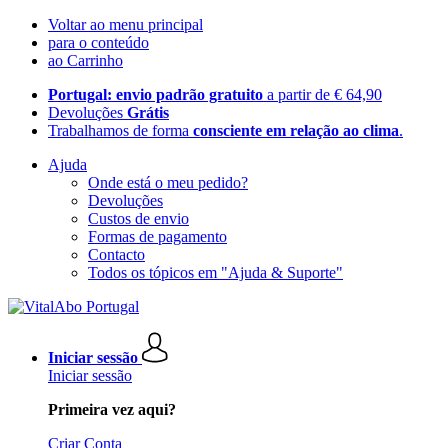
Voltar ao menu principal
para o conteúdo
ao Carrinho
Portugal: envio padrão gratuito
a partir de € 64,90
Devoluções
Grátis
Trabalhamos de forma
consciente em relação ao clima
.
Ajuda
Onde está o meu pedido?
Devoluções
Custos de envio
Formas de pagamento
Contacto
Todos os tópicos em "Ajuda & Suporte"
Iniciar sessão
Iniciar sessão
Primeira vez aqui?
Criar Conta