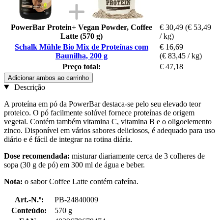
PowerBar Protein+ Vegan Powder, Coffee
€ 30,49
(€ 53,49
Latte (570 g)
/ kg)
Schalk Mühle Bio Mix de Proteínas com
€ 16,69
Baunilha, 200 g
(€ 83,45 / kg)
Preço total:
€ 47,18
Adicionar ambos ao carrinho
Descrição
A proteína em pó da PowerBar destaca-se pelo seu elevado teor
proteico. O pó facilmente solúvel fornece proteínas de origem
vegetal. Contém também vitamina C, vitamina B e o oligoelemento
zinco. Disponível em vários sabores deliciosos, é adequado para uso
diário e é fácil de integrar na rotina diária.
Dose recomendada:
misturar diariamente cerca de 3 colheres de
sopa (30 g de pó) em 300 ml de água e beber.
Nota:
o sabor Coffee Latte contém cafeína.
Art.-N.º:
PB-24840009
Conteúdo:
570 g