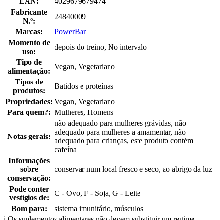
EAN:
4029679679474
Fabricante
24840009
N.º:
Marcas:
PowerBar
Momento de
depois do treino, No intervalo
uso:
Tipo de
Vegan, Vegetariano
alimentação:
Tipos de
Batidos e proteínas
produtos:
Propriedades:
Vegan, Vegetariano
Para quem?:
Mulheres, Homens
não adequado para mulheres grávidas, não
adequado para mulheres a amamentar, não
Notas gerais:
adequado para crianças, este produto contém
cafeína
Informações
sobre
conservar num local fresco e seco, ao abrigo da luz
conservação:
Pode conter
C - Ovo, F - Soja, G - Leite
vestígios de:
Bom para:
sistema imunitário, músculos
i
Os suplementos alimentares não devem substituir um regime