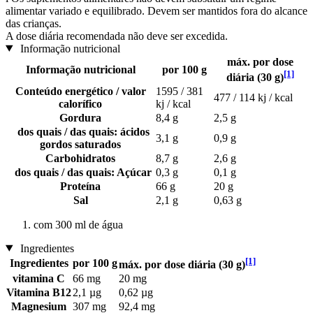
alimentar variado e equilibrado. Devem ser mantidos fora do alcance
das crianças.
A dose diária recomendada não deve ser excedida.
Informação nutricional
máx. por dose
Informação nutricional
por 100 g
[1]
diária (30 g)
Conteúdo energético / valor
1595 / 381
477 / 114 kj / kcal
calorífico
kj / kcal
Gordura
8,4 g
2,5 g
dos quais / das quais: ácidos
3,1 g
0,9 g
gordos saturados
Carbohidratos
8,7 g
2,6 g
dos quais / das quais: Açúcar
0,3 g
0,1 g
Proteína
66 g
20 g
Sal
2,1 g
0,63 g
com 300 ml de água
Ingredientes
[1]
Ingredientes
por 100 g
máx. por dose diária (30 g)
vitamina C
66 mg
20 mg
Vitamina B12
2,1 µg
0,62 µg
Magnesium
307 mg
92,4 mg