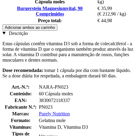
Cápsula moles
kg)
Burgerstein Magnesiumvital, 90
€ 35,99
Comprimidos
(€ 212,96 / kg)
Preço total:
€ 44,98
Adicionar ambos ao carrinho
Descrição
Estas cápsulas contêm vitamina D3 sob a forma de colecalciferol - a
forma de vitamina D que o organismo também produz através da luz
solar. A vitamina D contribui para a manutenção de ossos, funções
musculares e dentes normais.
Dose recomendada:
tomar 1 cápsula por dia com bastante líquido.
Se a dose diária for respeitada, a embalagem durará 60 dias.
Art.-N.º:
NARA-PN023
Conteúdo:
60 Cápsula moles
EAN:
3830072118337
Fabricante N.º:
PN023
Marcas:
Purely Nutrition
Formato:
Gelatina mole
Vitaminas:
Vitamina D, Vitamina D3
Tipos de