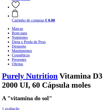
Carrinho de compras
€ 0,00
Marcas
Bom para
Nutrientes
Dieta e Perda de Peso
Desporto
Mantimentos
Cosméticos
Presentes
Ofertas
Purely Nutrition
Vitamina D3
2000 UI, 60 Cápsula moles
A "vitamina do sol"
1 avaliação