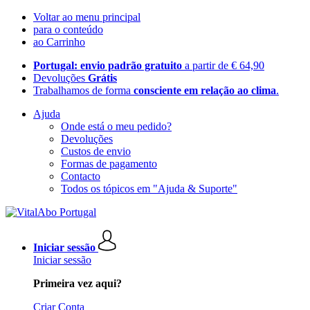
Voltar ao menu principal
para o conteúdo
ao Carrinho
Portugal: envio padrão gratuito
a partir de € 64,90
Devoluções
Grátis
Trabalhamos de forma
consciente em relação ao clima
.
Ajuda
Onde está o meu pedido?
Devoluções
Custos de envio
Formas de pagamento
Contacto
Todos os tópicos em "Ajuda & Suporte"
Iniciar sessão
Iniciar sessão
Primeira vez aqui?
Criar Conta