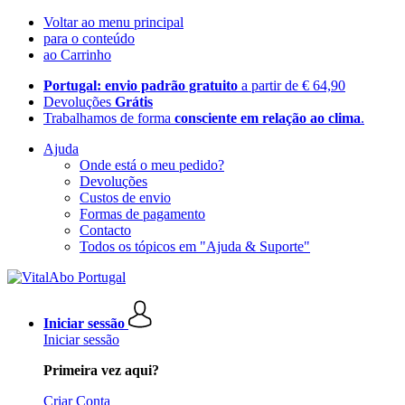
Voltar ao menu principal
para o conteúdo
ao Carrinho
Portugal: envio padrão gratuito
a partir de € 64,90
Devoluções
Grátis
Trabalhamos de forma
consciente em relação ao clima
.
Ajuda
Onde está o meu pedido?
Devoluções
Custos de envio
Formas de pagamento
Contacto
Todos os tópicos em "Ajuda & Suporte"
Iniciar sessão
Iniciar sessão
Primeira vez aqui?
Criar Conta