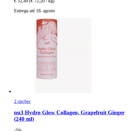
€ 32,49
(€ 72,20 / kg)
Entrega até 18. agosto
2 opções
nu3
Hydro Glow Collagen, Grapefruit Ginger
(240 ml)
-5%