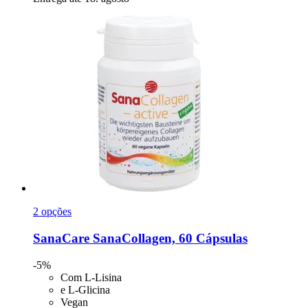
2 opções
SanaCare
SanaCollagen, 60 Cápsulas
-5%
Com L-Lisina
e L-Glicina
Vegan