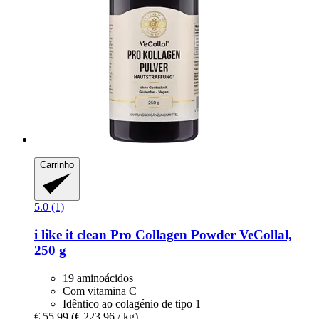
Carrinho
5.0 (1)
i like it clean
Pro Collagen Powder VeCollal,
250 g
19 aminoácidos
Com vitamina C
Idêntico ao colagénio de tipo 1
€ 55,99
(€ 223,96 / kg)