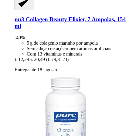
nu3
Collagen Beauty Elixier, 7 Ampolas, 154
ml
-40%
5 g de colagénio marinho por ampola
Sem adição de açúcar nem aromas artificiais
Com 13 vitaminas e minerais
€ 12,29
€ 20,49
(€ 79,81 / l)
Entrega até 18. agosto