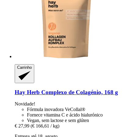
Carrinho
Hay Herb
Complexo de Colagénio, 168 g
Novidade!
Fórmula inovadora VeCollal®
Fornece vitamina C e ácido hialurónico
Vegan, sem lactose e sem glúten
€ 27,99
(€ 166,61 / kg)
Entrega até 18. agosto