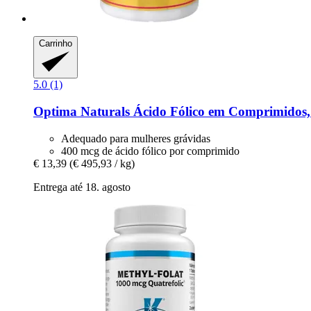
Carrinho
5.0 (1)
Optima Naturals
Ácido Fólico em Comprimidos,
Adequado para mulheres grávidas
400 mcg de ácido fólico por comprimido
€ 13,39
(€ 495,93 / kg)
Entrega até 18. agosto