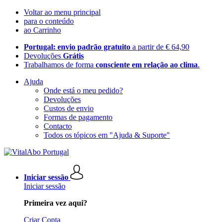
Voltar ao menu principal
para o conteúdo
ao Carrinho
Portugal: envio padrão gratuito
a partir de € 64,90
Devoluções
Grátis
Trabalhamos de forma
consciente em relação ao clima
.
Ajuda
Onde está o meu pedido?
Devoluções
Custos de envio
Formas de pagamento
Contacto
Todos os tópicos em "Ajuda & Suporte"
Iniciar sessão
Iniciar sessão
Primeira vez aqui?
Criar Conta