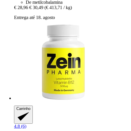
De metilcobalamina
€ 28,96
€ 30,49
(€ 413,71 / kg)
Entrega até 18. agosto
Carrinho
4.8 (6)