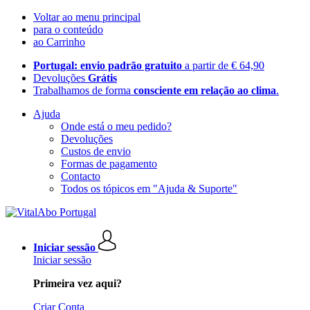
Voltar ao menu principal
para o conteúdo
ao Carrinho
Portugal: envio padrão gratuito
a partir de € 64,90
Devoluções
Grátis
Trabalhamos de forma
consciente em relação ao clima
.
Ajuda
Onde está o meu pedido?
Devoluções
Custos de envio
Formas de pagamento
Contacto
Todos os tópicos em "Ajuda & Suporte"
Iniciar sessão
Iniciar sessão
Primeira vez aqui?
Criar Conta