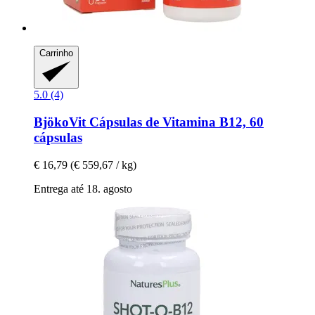
Carrinho
5.0 (4)
BjökoVit
Cápsulas de Vitamina B12, 60
cápsulas
€ 16,79
(€ 559,67 / kg)
Entrega até 18. agosto