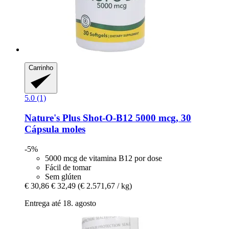
Carrinho
5.0 (1)
Nature's Plus
Shot-​O-​B12 5000 mcg, 30
Cápsula moles
-5%
5000 mcg de vitamina B12 por dose
Fácil de tomar
Sem glúten
€ 30,86
€ 32,49
(€ 2.571,67 / kg)
Entrega até 18. agosto