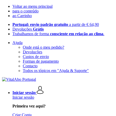
Voltar ao menu principal
para o conteúdo
ao Carrinho
Portugal: envio padrão gratuito
a partir de € 64,90
Devoluções
Grátis
Trabalhamos de forma
consciente em relação ao clima
.
Ajuda
Onde está o meu pedido?
Devoluções
Custos de envio
Formas de pagamento
Contacto
Todos os tópicos em "Ajuda & Suporte"
Iniciar sessão
Iniciar sessão
Primeira vez aqui?
Criar Conta