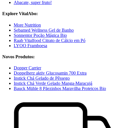
Abacate, super fruto!
Explore VitalAbo:
More Nutrition
Sebamed Wellness Gel de Banho
Sonnentor Poção Mágica Bio
Raab Vitalfood Citrato de Cálcio em Pó
LYOO Framboesa
Novos Produtos:
Dopper Carrier
Doppelherz aktiv Glucosamin 700 Extra
Instick Chá Gelado de Pêssego
Instick Chá Verde Gelado Manga-Maracujá
Bauck Mühle 8 Pãezinhos Maravilha Proteicos Bio