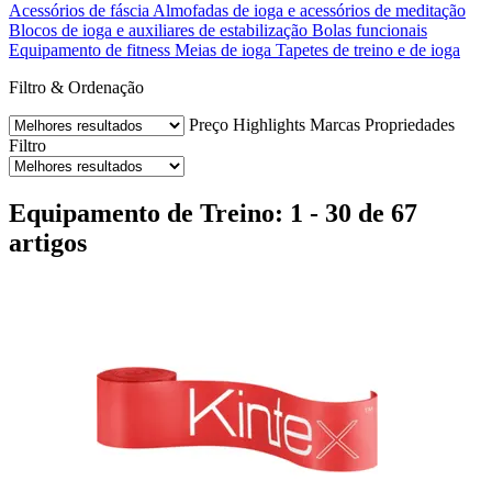
Acessórios de fáscia
Almofadas de ioga e acessórios de meditação
Blocos de ioga e auxiliares de estabilização
Bolas funcionais
Equipamento de fitness
Meias de ioga
Tapetes de treino e de ioga
Filtro & Ordenação
Preço
Highlights
Marcas
Propriedades
Filtro
Equipamento de Treino: 1 - 30 de 67
artigos