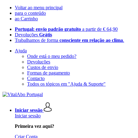
Voltar ao menu principal
para o conteúdo
ao Carrinho
Portugal: envio padrão gratuito
a partir de € 64,90
Devoluções
Grátis
Trabalhamos de forma
consciente em relação ao clima
.
Ajuda
Onde está o meu pedido?
Devoluções
Custos de envio
Formas de pagamento
Contacto
Todos os tópicos em "Ajuda & Suporte"
Iniciar sessão
Iniciar sessão
Primeira vez aqui?
Criar Conta