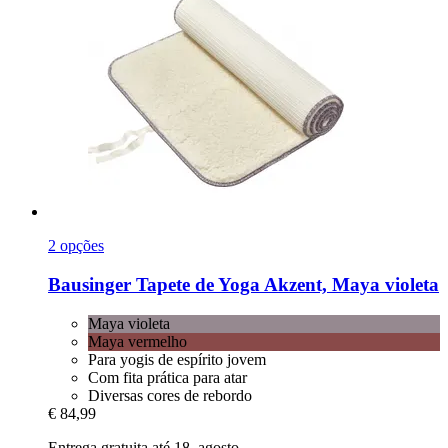
2 opções
Bausinger
Tapete de Yoga Akzent, Maya violeta
Maya violeta
Maya vermelho
Para yogis de espírito jovem
Com fita prática para atar
Diversas cores de rebordo
€ 84,99
Entrega gratuita até 18. agosto