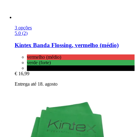
3 opções
5.0 (2)
Kintex
Banda Flossing, vermelho (médio)
vermelho (médio)
verde (forte)
preto (especial forte)
€ 16,99
Entrega até 18. agosto