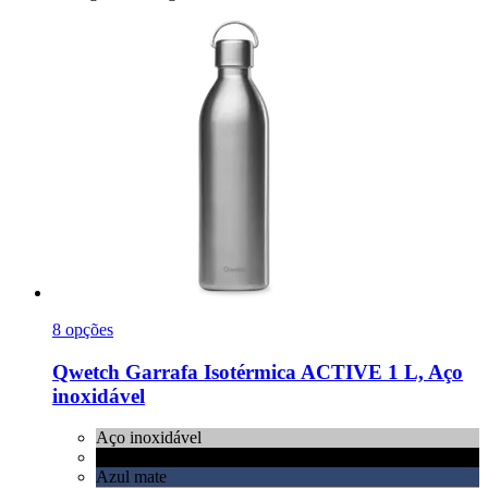
8 opções
Qwetch
Garrafa Isotérmica ACTIVE 1 L, Aço
inoxidável
Aço inoxidável
Preto mate
Azul mate