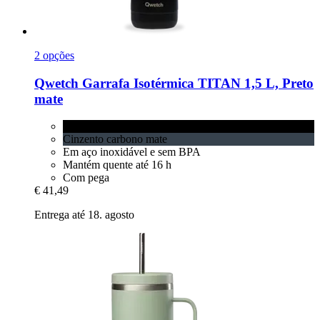
2 opções
Qwetch
Garrafa Isotérmica TITAN 1,5 L, Preto
mate
Preto mate
Cinzento carbono mate
Em aço inoxidável e sem BPA
Mantém quente até 16 h
Com pega
€ 41,49
Entrega até 18. agosto