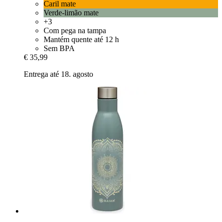
Caril mate
Verde-limão mate
+3
Com pega na tampa
Mantém quente até 12 h
Sem BPA
€ 35,99
Entrega até 18. agosto