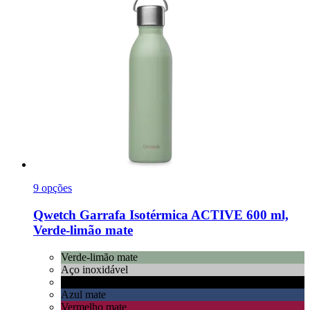
9 opções
Qwetch
Garrafa Isotérmica ACTIVE 600 ml,
Verde-​limão mate
Verde-limão mate
Aço inoxidável
Preto mate
Azul mate
Vermelho mate