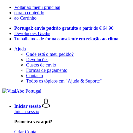
Voltar ao menu principal
para o conteúdo
ao Carrinho
Portugal: envio padrão gratuito
a partir de € 64,90
Devoluções
Grátis
Trabalhamos de forma
consciente em relação ao clima
.
Ajuda
Onde está o meu pedido?
Devoluções
Custos de envio
Formas de pagamento
Contacto
Todos os tópicos em "Ajuda & Suporte"
Iniciar sessão
Iniciar sessão
Primeira vez aqui?
Criar Conta