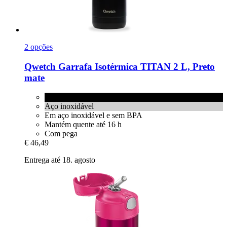
2 opções
Qwetch
Garrafa Isotérmica TITAN 2 L, Preto
mate
Preto mate
Aço inoxidável
Em aço inoxidável e sem BPA
Mantém quente até 16 h
Com pega
€ 46,49
Entrega até 18. agosto