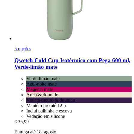
5 opções
Qwetch
Cold Cup Isotérmico com Pega 600 ml,
Verde-​limão mate
Verde-limão mate
Azul-noite mate
Magenta mate
Areia & dourado
Violeta-escuro & dourado
Mantém frio até 12 h
Inclui palhinha e escova
Vedação em silicone
€ 35,99
Entrega até 18. agosto