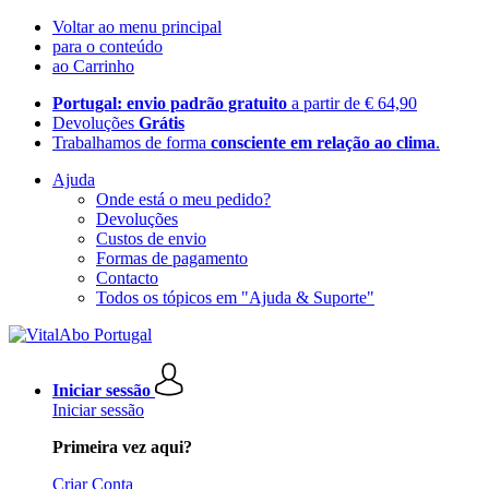
Voltar ao menu principal
para o conteúdo
ao Carrinho
Portugal: envio padrão gratuito
a partir de € 64,90
Devoluções
Grátis
Trabalhamos de forma
consciente em relação ao clima
.
Ajuda
Onde está o meu pedido?
Devoluções
Custos de envio
Formas de pagamento
Contacto
Todos os tópicos em "Ajuda & Suporte"
Iniciar sessão
Iniciar sessão
Primeira vez aqui?
Criar Conta