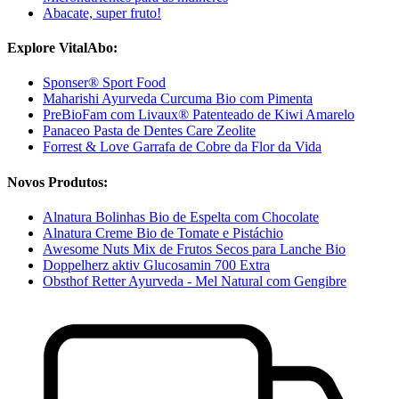
Abacate, super fruto!
Explore VitalAbo:
Sponser® Sport Food
Maharishi Ayurveda Curcuma Bio com Pimenta
PreBioFam com Livaux® Patenteado de Kiwi Amarelo
Panaceo Pasta de Dentes Care Zeolite
Forrest & Love Garrafa de Cobre da Flor da Vida
Novos Produtos:
Alnatura Bolinhas Bio de Espelta com Chocolate
Alnatura Creme Bio de Tomate e Pistáchio
Awesome Nuts Mix de Frutos Secos para Lanche Bio
Doppelherz aktiv Glucosamin 700 Extra
Obsthof Retter Ayurveda - Mel Natural com Gengibre