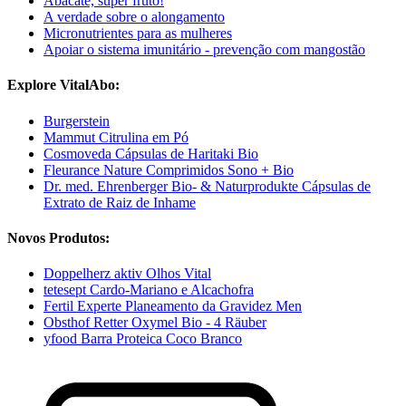
Abacate, super fruto!
A verdade sobre o alongamento
Micronutrientes para as mulheres
Apoiar o sistema imunitário - prevenção com mangostão
Explore VitalAbo:
Burgerstein
Mammut Citrulina em Pó
Cosmoveda Cápsulas de Haritaki Bio
Fleurance Nature Comprimidos Sono + Bio
Dr. med. Ehrenberger Bio- & Naturprodukte Cápsulas de
Extrato de Raiz de Inhame
Novos Produtos:
Doppelherz aktiv Olhos Vital
tetesept Cardo-Mariano e Alcachofra
Fertil Experte Planeamento da Gravidez Men
Obsthof Retter Oxymel Bio - 4 Räuber
yfood Barra Proteica Coco Branco