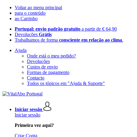
Voltar ao menu principal
para o conteúdo
ao Carrinho
Portugal: envio padrão gratuito
a partir de € 64,90
Devoluções
Grátis
Trabalhamos de forma
consciente em relação ao clima
.
Ajuda
Onde está o meu pedido?
Devoluções
Custos de envio
Formas de pagamento
Contacto
Todos os tópicos em "Ajuda & Suporte"
Iniciar sessão
Iniciar sessão
Primeira vez aqui?
Criar Conta