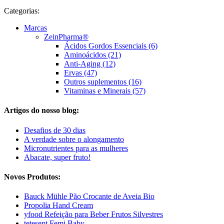
Categorias:
Marcas
ZeinPharma®
Ácidos Gordos Essenciais (6)
Aminoácidos (21)
Anti-Aging (12)
Ervas (47)
Outros suplementos (16)
Vitaminas e Minerais (57)
Artigos do nosso blog:
Desafios de 30 dias
A verdade sobre o alongamento
Micronutrientes para as mulheres
Abacate, super fruto!
Novos Produtos:
Bauck Mühle Pão Crocante de Aveia Bio
Propolia Hand Cream
yfood Refeição para Beber Frutos Silvestres
tetesept Femi Baby