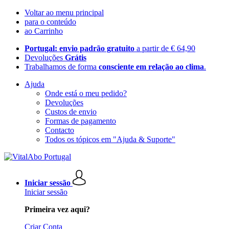
Voltar ao menu principal
para o conteúdo
ao Carrinho
Portugal: envio padrão gratuito
a partir de € 64,90
Devoluções
Grátis
Trabalhamos de forma
consciente em relação ao clima
.
Ajuda
Onde está o meu pedido?
Devoluções
Custos de envio
Formas de pagamento
Contacto
Todos os tópicos em "Ajuda & Suporte"
Iniciar sessão
Iniciar sessão
Primeira vez aqui?
Criar Conta