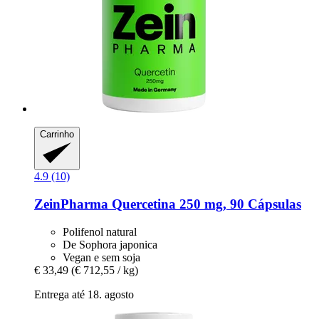
Carrinho
4.9 (10)
ZeinPharma
Quercetina 250 mg, 90 Cápsulas
Polifenol natural
De Sophora japonica
Vegan e sem soja
€ 33,49
(€ 712,55 / kg)
Entrega até 18. agosto