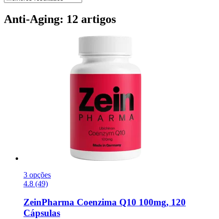
Anti-Aging: 12 artigos
3 opções
4.8 (49)
ZeinPharma
Coenzima Q10 100mg, 120
Cápsulas