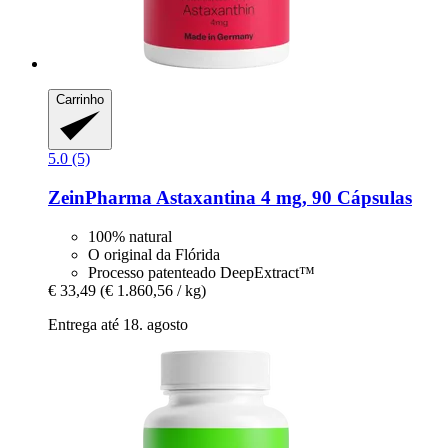
Carrinho
5.0 (5)
ZeinPharma
Astaxantina 4 mg, 90 Cápsulas
100% natural
O original da Flórida
Processo patenteado DeepExtract™
€ 33,49
(€ 1.860,56 / kg)
Entrega até 18. agosto