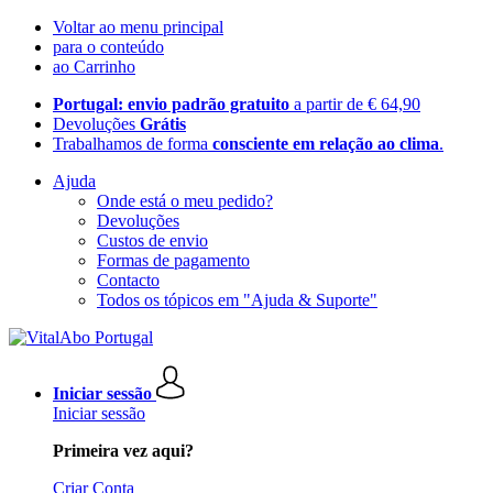
Voltar ao menu principal
para o conteúdo
ao Carrinho
Portugal: envio padrão gratuito
a partir de € 64,90
Devoluções
Grátis
Trabalhamos de forma
consciente em relação ao clima
.
Ajuda
Onde está o meu pedido?
Devoluções
Custos de envio
Formas de pagamento
Contacto
Todos os tópicos em "Ajuda & Suporte"
Iniciar sessão
Iniciar sessão
Primeira vez aqui?
Criar Conta