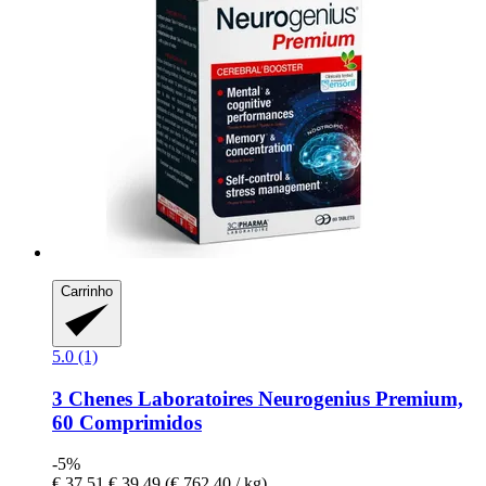
Carrinho
5.0 (1)
3 Chenes Laboratoires
Neurogenius Premium,
60 Comprimidos
-5%
€ 37,51
€ 39,49
(€ 762,40 / kg)