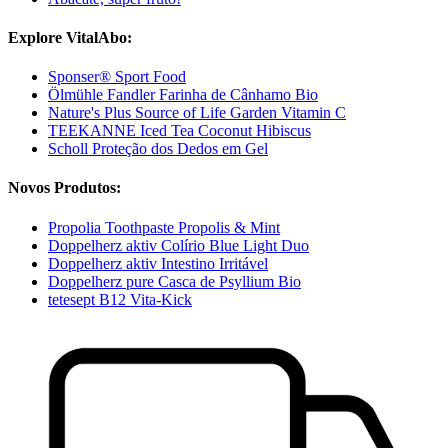
Explore VitalAbo:
Sponser® Sport Food
Ölmühle Fandler Farinha de Cânhamo Bio
Nature's Plus Source of Life Garden Vitamin C
TEEKANNE Iced Tea Coconut Hibiscus
Scholl Proteção dos Dedos em Gel
Novos Produtos:
Propolia Toothpaste Propolis & Mint
Doppelherz aktiv Colírio Blue Light Duo
Doppelherz aktiv Intestino Irritável
Doppelherz pure Casca de Psyllium Bio
tetesept B12 Vita-Kick