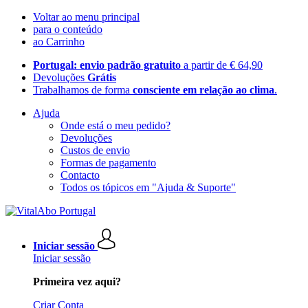
Voltar ao menu principal
para o conteúdo
ao Carrinho
Portugal: envio padrão gratuito
a partir de € 64,90
Devoluções
Grátis
Trabalhamos de forma
consciente em relação ao clima
.
Ajuda
Onde está o meu pedido?
Devoluções
Custos de envio
Formas de pagamento
Contacto
Todos os tópicos em "Ajuda & Suporte"
Iniciar sessão
Iniciar sessão
Primeira vez aqui?
Criar Conta