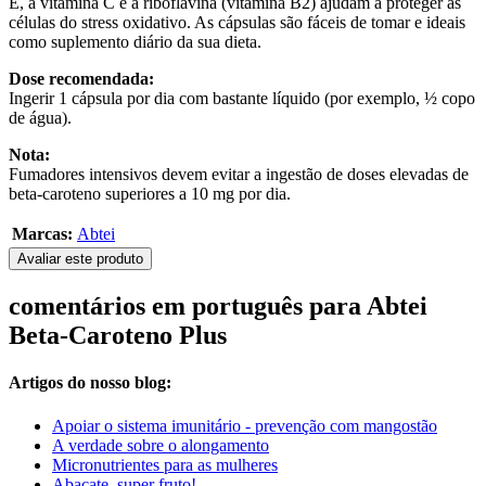
E, a vitamina C e a riboflavina (vitamina B2) ajudam a proteger as
células do stress oxidativo. As cápsulas são fáceis de tomar e ideais
como suplemento diário da sua dieta.
Dose recomendada:
Ingerir 1 cápsula por dia com bastante líquido (por exemplo, ½ copo
de água).
Nota:
Fumadores intensivos devem evitar a ingestão de doses elevadas de
beta-caroteno superiores a 10 mg por dia.
Marcas:
Abtei
Avaliar este produto
comentários em português para Abtei
Beta-Caroteno Plus
Artigos do nosso blog:
Apoiar o sistema imunitário - prevenção com mangostão
A verdade sobre o alongamento
Micronutrientes para as mulheres
Abacate, super fruto!