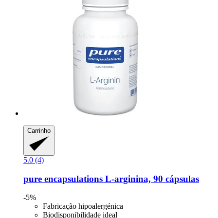
Carrinho
5.0 (4)
pure encapsulations
L-​arginina, 90 cápsulas
-5%
Fabricação hipoalergénica
Biodisponibilidade ideal