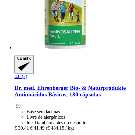
Carrinho
4.0 (2)
Dr. med. Ehrenberger Bio- & Naturprodukte
Aminoácidos Básicos, 180 cápsulas
-5%
Base sem lacunas
Livre de alergénicos
Ideal também antes do desporto
€ 39,41
€ 41,49
(€ 484,15 / kg)