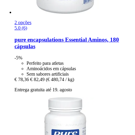
2 opções
5.0 (6)
pure encapsulations
Essential Aminos, 180
cápsulas
-5%
Perfeito para atletas
Aminoácidos em cápsulas
Sem sabores artificiais
€ 78,36
€ 82,49
(€ 480,74 / kg)
Entrega gratuita até 19. agosto