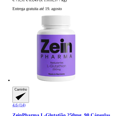
Entrega gratuita até 19. agosto
Carrinho
4.6 (14)
ZeinPharma
L-​Glutatião 250mg, 90 Cápsulas