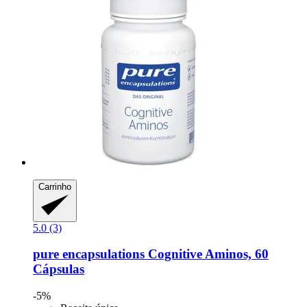
Carrinho
5.0 (3)
pure encapsulations
Cognitive Aminos, 60
Cápsulas
-5%