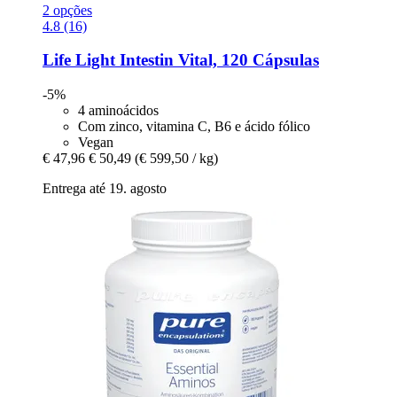
2 opções
4.8 (16)
Life Light
Intestin Vital, 120 Cápsulas
-5%
4 aminoácidos
Com zinco, vitamina C, B6 e ácido fólico
Vegan
€ 47,96
€ 50,49
(€ 599,50 / kg)
Entrega até 19. agosto