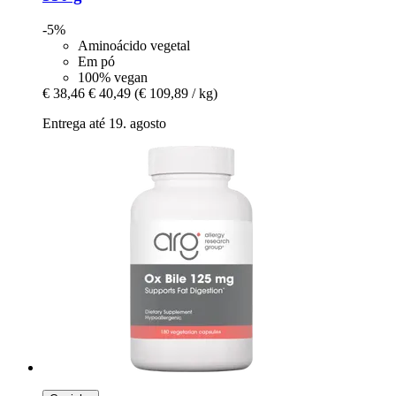
-5%
Aminoácido vegetal
Em pó
100% vegan
€ 38,46
€ 40,49
(€ 109,89 / kg)
Entrega até 19. agosto