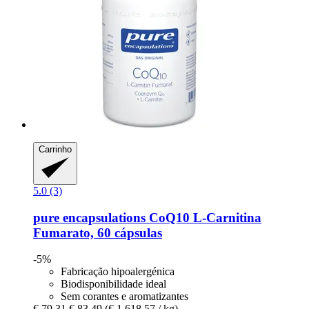
Carrinho
5.0 (3)
pure encapsulations
CoQ10 L-​Carnitina
Fumarato, 60 cápsulas
-5%
Fabricação hipoalergénica
Biodisponibilidade ideal
Sem corantes e aromatizantes
€ 79,31
€ 83,49
(€ 1.618,57 / kg)