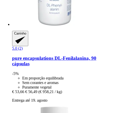
Carrinho
5.0 (2)
pure encapsulations
DL-​Fenilalanina, 90
cápsulas
-5%
Em proporção equilibrada
Sem corantes e aromas
Puramente vegetal
€ 53,66
€ 56,49
(€ 958,21 / kg)
Entrega até 19. agosto