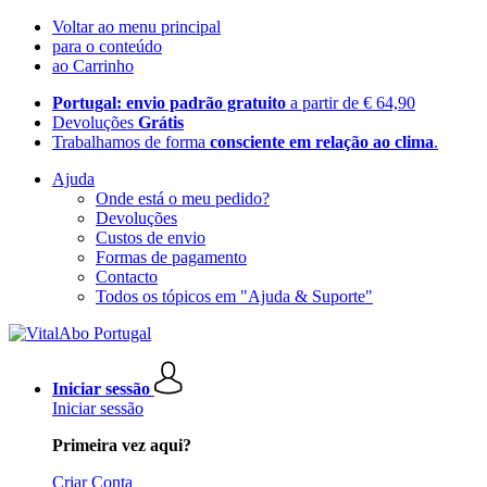
Voltar ao menu principal
para o conteúdo
ao Carrinho
Portugal: envio padrão gratuito
a partir de € 64,90
Devoluções
Grátis
Trabalhamos de forma
consciente em relação ao clima
.
Ajuda
Onde está o meu pedido?
Devoluções
Custos de envio
Formas de pagamento
Contacto
Todos os tópicos em "Ajuda & Suporte"
Iniciar sessão
Iniciar sessão
Primeira vez aqui?
Criar Conta