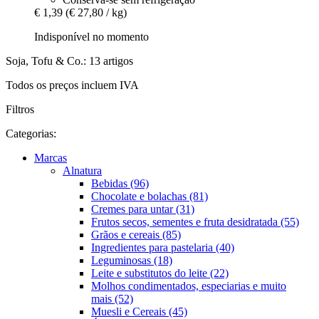
€ 1,39
(€ 27,80 / kg)
Indisponível no momento
Soja, Tofu & Co.: 13 artigos
Todos os preços incluem IVA
Filtros
Categorias:
Marcas
Alnatura
Bebidas (96)
Chocolate e bolachas (81)
Cremes para untar (31)
Frutos secos, sementes e fruta desidratada (55)
Grãos e cereais (85)
Ingredientes para pastelaria (40)
Leguminosas (18)
Leite e substitutos do leite (22)
Molhos condimentados, especiarias e muito
mais (52)
Muesli e Cereais (45)