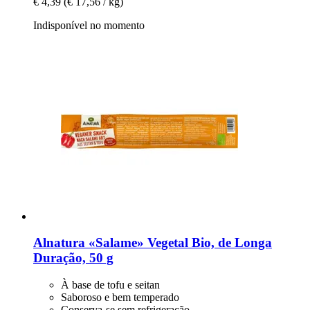
€ 4,39
(€ 17,56 / kg)
Indisponível no momento
Alnatura
«Salame» Vegetal Bio, de Longa
Duração, 50 g
À base de tofu e seitan
Saboroso e bem temperado
Conserva-se sem refrigeração