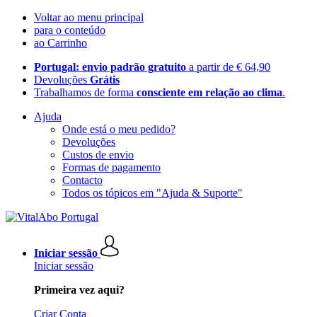
Voltar ao menu principal
para o conteúdo
ao Carrinho
Portugal: envio padrão gratuito
a partir de € 64,90
Devoluções
Grátis
Trabalhamos de forma
consciente em relação ao clima
.
Ajuda
Onde está o meu pedido?
Devoluções
Custos de envio
Formas de pagamento
Contacto
Todos os tópicos em "Ajuda & Suporte"
Iniciar sessão
Iniciar sessão
Primeira vez aqui?
Criar Conta