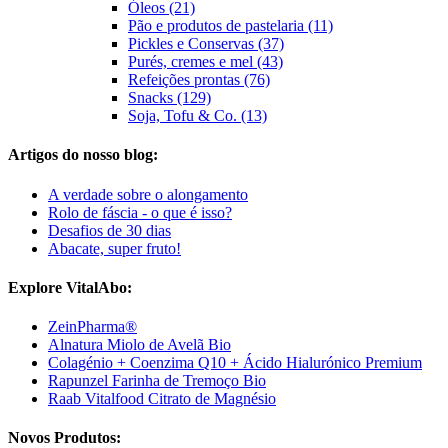
Óleos (21)
Pão e produtos de pastelaria (11)
Pickles e Conservas (37)
Purés, cremes e mel (43)
Refeições prontas (76)
Snacks (129)
Soja, Tofu & Co. (13)
Artigos do nosso blog:
A verdade sobre o alongamento
Rolo de fáscia - o que é isso?
Desafios de 30 dias
Abacate, super fruto!
Explore VitalAbo:
ZeinPharma®
Alnatura Miolo de Avelã Bio
Colagénio + Coenzima Q10 + Ácido Hialurónico Premium
Rapunzel Farinha de Tremoço Bio
Raab Vitalfood Citrato de Magnésio
Novos Produtos: