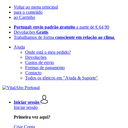
Voltar ao menu principal
para o conteúdo
ao Carrinho
Portugal: envio padrão gratuito
a partir de € 64,90
Devoluções
Grátis
Trabalhamos de forma
consciente em relação ao clima
.
Ajuda
Onde está o meu pedido?
Devoluções
Custos de envio
Formas de pagamento
Contacto
Todos os tópicos em "Ajuda & Suporte"
Iniciar sessão
Iniciar sessão
Primeira vez aqui?
Criar Conta