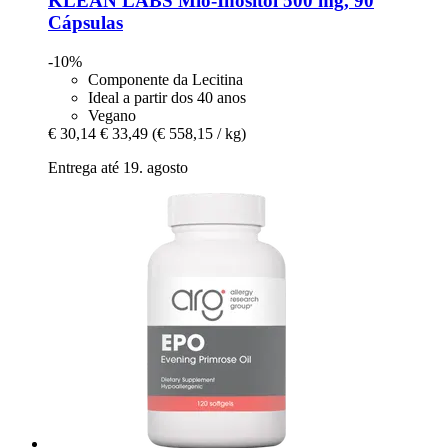
KLEAN LABS
Mio-​Inositol 500 mg, 90
Cápsulas
-10%
Componente da Lecitina
Ideal a partir dos 40 anos
Vegano
€ 30,14
€ 33,49
(€ 558,15 / kg)
Entrega até 19. agosto