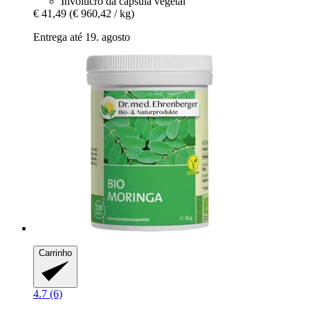
Invólucro da cápsula vegetal
€ 41,49
(€ 960,42 / kg)
Entrega até 19. agosto
Carrinho
4.7 (6)