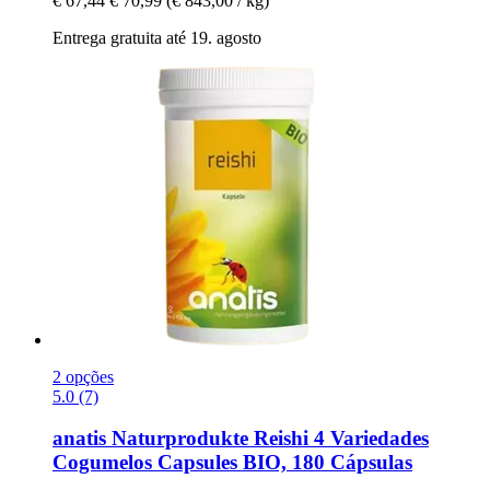
€ 67,44
€ 70,99
(€ 843,00 / kg)
Entrega gratuita até 19. agosto
2 opções
5.0 (7)
anatis Naturprodukte
Reishi 4 Variedades
Cogumelos Capsules BIO, 180 Cápsulas