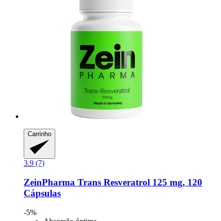
Carrinho
3.9 (7)
ZeinPharma
Trans Resveratrol 125 mg, 120
Cápsulas
-5%