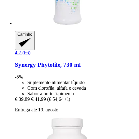
Carrinho
4.7 (66)
Synergy
Phytolife, 730 ml
-5%
Suplemento alimentar líquido
Com clorofila, alfafa e cevada
Sabor a hortelã-pimenta
€ 39,89
€ 41,99
(€ 54,64 / l)
Entrega até 19. agosto