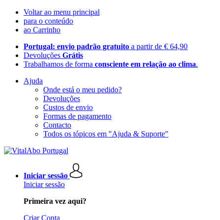
Voltar ao menu principal
para o conteúdo
ao Carrinho
Portugal: envio padrão gratuito
a partir de € 64,90
Devoluções
Grátis
Trabalhamos de forma
consciente em relação ao clima
.
Ajuda
Onde está o meu pedido?
Devoluções
Custos de envio
Formas de pagamento
Contacto
Todos os tópicos em "Ajuda & Suporte"
Iniciar sessão
Iniciar sessão
Primeira vez aqui?
Criar Conta