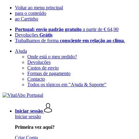
Voltar ao menu principal
para o conteúdo
ao Carrinho
Portugal: envio padrão gratuito
a partir de € 64,90
Devoluções
Grátis
Trabalhamos de forma
consciente em relação ao clima
.
Ajuda
Onde está o meu pedido?
Devoluções
Custos de envio
Formas de pagamento
Contacto
Todos os tópicos em "Ajuda & Suporte"
Iniciar sessão
Iniciar sessão
Primeira vez aqui?
Criar Conta