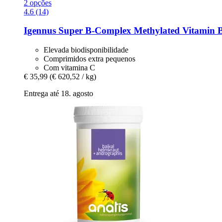
2 opções
4.6 (14)
Igennus
Super B-​Complex Methylated Vitamin 
Elevada biodisponibilidade
Comprimidos extra pequenos
Com vitamina C
€ 35,99
(€ 620,52 / kg)
Entrega até 18. agosto