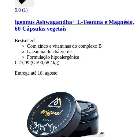
5.0 (1)
Igennus
Ashwagandha+ L-​Teanina e Magnésio,
60 Cápsulas vegetais
Bestseller!
Com zinco e vitaminas do complexo B
L-teanina do chá-verde
Formulação hipoalergénica
€ 25,99
(€ 590,68 / kg)
Entrega até 18. agosto