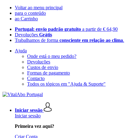
Voltar ao menu principal
para o conteúdo
ao Carrinho
Portugal: envio padrão gratuito
a partir de € 64,90
Devoluções
Grátis
Trabalhamos de forma
consciente em relação ao clima
.
Ajuda
Onde está o meu pedido?
Devoluções
Custos de envio
Formas de pagamento
Contacto
Todos os tópicos em "Ajuda & Suporte"
Iniciar sessão
Iniciar sessão
Primeira vez aqui?
Criar Conta