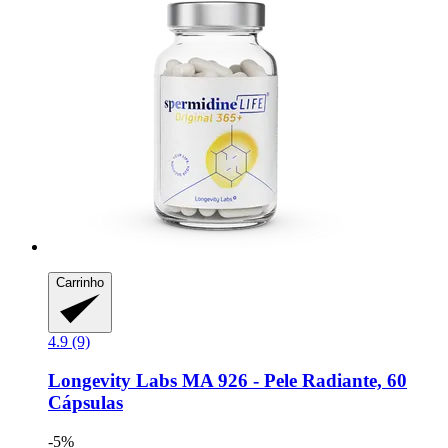
Carrinho
4.9 (9)
Longevity Labs
MA 926 -​ Pele Radiante, 60
Cápsulas
-5%