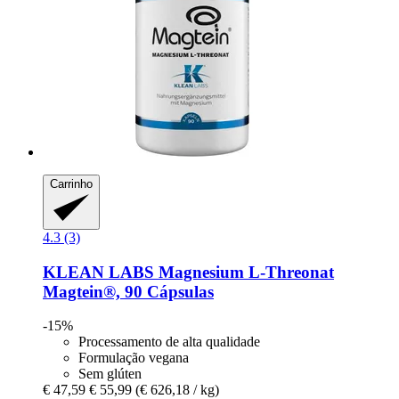
Carrinho
4.3 (3)
KLEAN LABS
Magnesium L-​Threonat
Magtein®, 90 Cápsulas
-15%
Processamento de alta qualidade
Formulação vegana
Sem glúten
€ 47,59
€ 55,99
(€ 626,18 / kg)