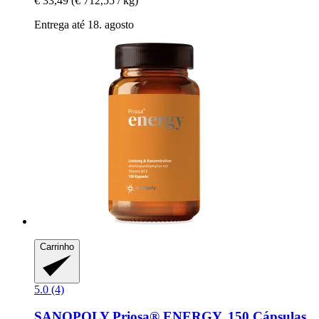
€ 33,49
(€ 712,55 / kg)
Entrega até 18. agosto
Carrinho
5.0 (4)
SANOPOLY
Priosa® ENERGY, 150 Cápsulas