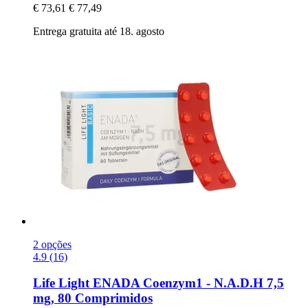
€ 73,61
€ 77,49
Entrega gratuita até 18. agosto
2 opções
4.9 (16)
Life Light
ENADA Coenzym1 -​ N.A.D.H 7,5
mg, 80 Comprimidos