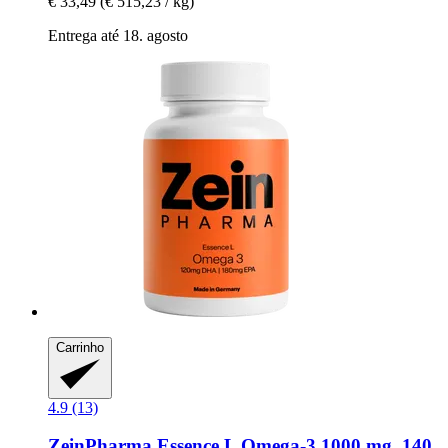
€ 33,49
(€ 515,23 / kg)
Entrega até 18. agosto
Carrinho
4.9 (13)
ZeinPharma
Essence L Omega-​3 1000 mg, 140