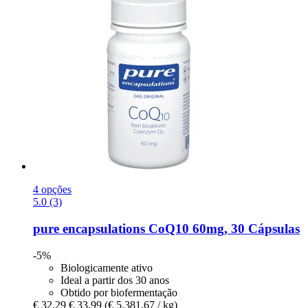
4 opções
5.0 (3)
pure encapsulations
CoQ10 60mg, 30 Cápsulas
-5%
Biologicamente ativo
Ideal a partir dos 30 anos
Obtido por biofermentação
€ 32,29
€ 33,99
(€ 5.381,67 / kg)