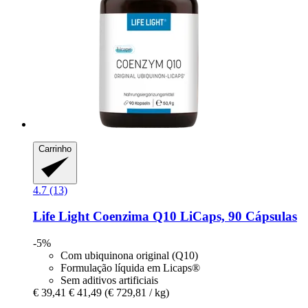
Carrinho
4.7 (13)
Life Light
Coenzima Q10 LiCaps, 90 Cápsulas
-5%
Com ubiquinona original (Q10)
Formulação líquida em Licaps®
Sem aditivos artificiais
€ 39,41
€ 41,49
(€ 729,81 / kg)