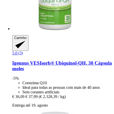
Carrinho
5.0 (3)
Igennus
VESIsorb® Ubiquinol-​QH, 30 Cápsula
moles
-5%
Coenzima Q10
Ideal para todas as pessoas com mais de 40 anos
Sem corantes artificiais
€ 36,09
€ 37,99
(€ 2.328,39 / kg)
Entrega até 19. agosto