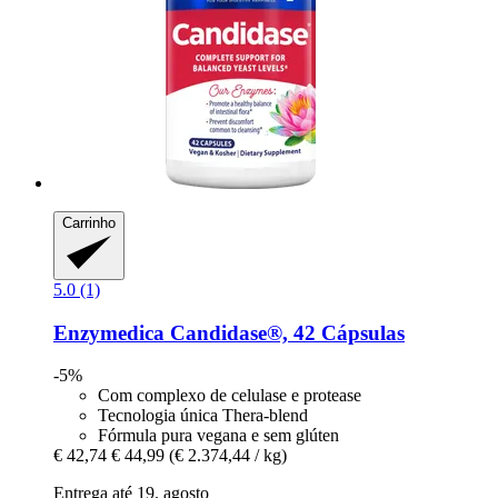
Carrinho
5.0 (1)
Enzymedica
Candidase®, 42 Cápsulas
-5%
Com complexo de celulase e protease
Tecnologia única Thera-blend
Fórmula pura vegana e sem glúten
€ 42,74
€ 44,99
(€ 2.374,44 / kg)
Entrega até 19. agosto