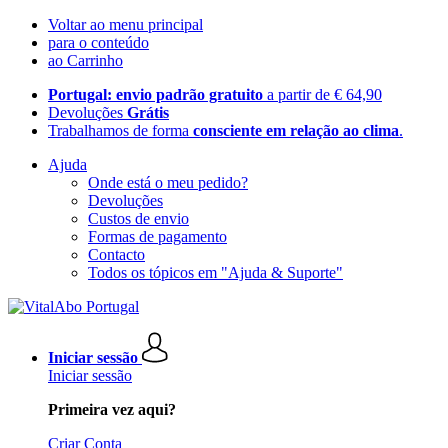
Voltar ao menu principal
para o conteúdo
ao Carrinho
Portugal: envio padrão gratuito
a partir de € 64,90
Devoluções
Grátis
Trabalhamos de forma
consciente em relação ao clima
.
Ajuda
Onde está o meu pedido?
Devoluções
Custos de envio
Formas de pagamento
Contacto
Todos os tópicos em "Ajuda & Suporte"
Iniciar sessão
Iniciar sessão
Primeira vez aqui?
Criar Conta