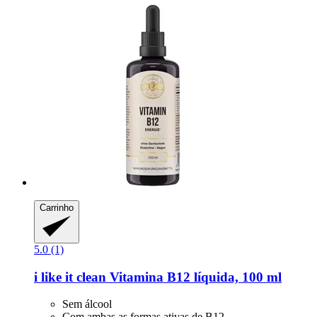
Carrinho
5.0 (1)
i like it clean
Vitamina B12 líquida, 100 ml
Sem álcool
Com ambas as formas ativas de B12