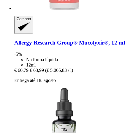
Carrinho
Allergy Research Group®
Mucolyxir®, 12 ml
-5%
Na forma líquida
12ml
€ 60,79
€ 63,99
(€ 5.065,83 / l)
Entrega até 18. agosto