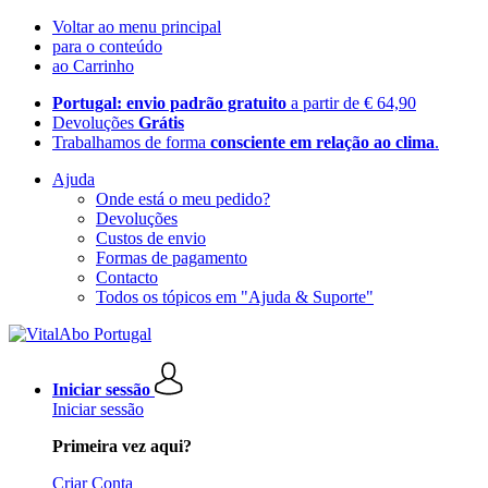
Voltar ao menu principal
para o conteúdo
ao Carrinho
Portugal: envio padrão gratuito
a partir de € 64,90
Devoluções
Grátis
Trabalhamos de forma
consciente em relação ao clima
.
Ajuda
Onde está o meu pedido?
Devoluções
Custos de envio
Formas de pagamento
Contacto
Todos os tópicos em "Ajuda & Suporte"
Iniciar sessão
Iniciar sessão
Primeira vez aqui?
Criar Conta