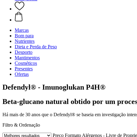
Marcas
Bom para
Nutrientes
Dieta e Perda de Peso
Desporto
Mantimentos
Cosméticos
Presentes
Ofertas
Defendyl® - Imunoglukan P4H®
Beta-glucano natural obtido por um proce
Há mais de 30 anos que o Defendyl® se baseia em investigação intens
Filtro & Ordenação
Preço
Formato
Alérgenos - Livre de
Propri