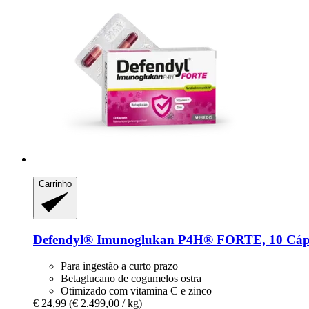
Carrinho
Defendyl®
Imunoglukan P4H® FORTE, 10 Cáp
Para ingestão a curto prazo
Betaglucano de cogumelos ostra
Otimizado com vitamina C e zinco
€ 24,99
(€ 2.499,00 / kg)