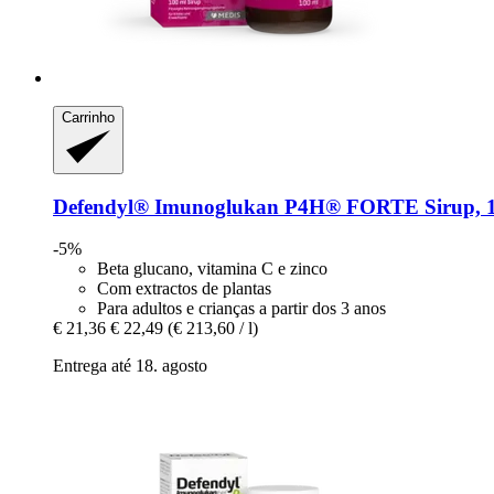
Carrinho
Defendyl®
Imunoglukan P4H® FORTE Sirup, 1
-5%
Beta glucano, vitamina C e zinco
Com extractos de plantas
Para adultos e crianças a partir dos 3 anos
€ 21,36
€ 22,49
(€ 213,60 / l)
Entrega até 18. agosto