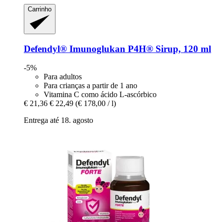
Carrinho
Defendyl®
Imunoglukan P4H® Sirup, 120 ml
-5%
Para adultos
Para crianças a partir de 1 ano
Vitamina C como ácido L-ascórbico
€ 21,36
€ 22,49
(€ 178,00 / l)
Entrega até 18. agosto