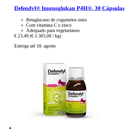
Defendyl®
Imunoglukan P4H®, 30 Cápsulas
Betaglucano de cogumelos ostra
Com vitamina C e zinco
Adequado para vegetarianos
€ 23,49
(€ 1.305,00 / kg)
Entrega até 18. agosto