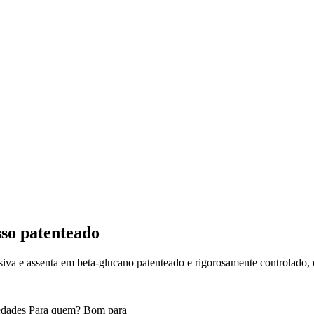
sso patenteado
iva e assenta em beta-glucano patenteado e rigorosamente controlado, o
edades
Para quem?
Bom para