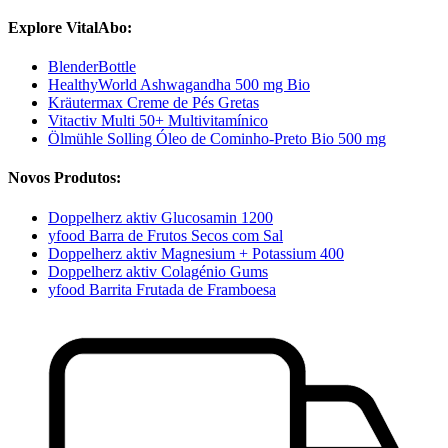
Explore VitalAbo:
BlenderBottle
HealthyWorld Ashwagandha 500 mg Bio
Kräutermax Creme de Pés Gretas
Vitactiv Multi 50+ Multivitamínico
Ölmühle Solling Óleo de Cominho-Preto Bio 500 mg
Novos Produtos:
Doppelherz aktiv Glucosamin 1200
yfood Barra de Frutos Secos com Sal
Doppelherz aktiv Magnesium + Potassium 400
Doppelherz aktiv Colagénio Gums
yfood Barrita Frutada de Framboesa