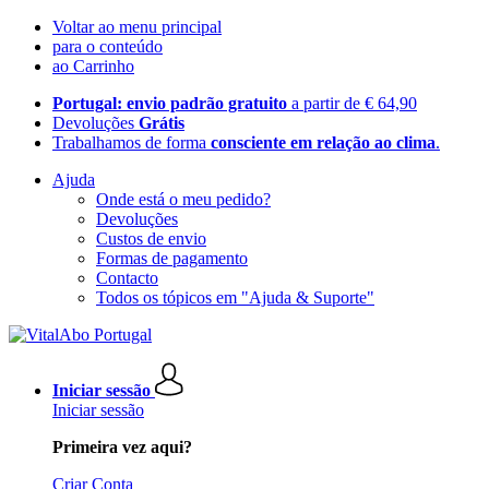
Voltar ao menu principal
para o conteúdo
ao Carrinho
Portugal: envio padrão gratuito
a partir de € 64,90
Devoluções
Grátis
Trabalhamos de forma
consciente em relação ao clima
.
Ajuda
Onde está o meu pedido?
Devoluções
Custos de envio
Formas de pagamento
Contacto
Todos os tópicos em "Ajuda & Suporte"
Iniciar sessão
Iniciar sessão
Primeira vez aqui?
Criar Conta