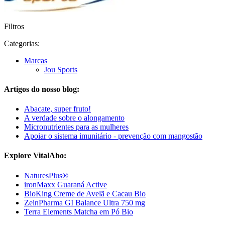
Filtros
Categorias:
Marcas
Jou Sports
Artigos do nosso blog:
Abacate, super fruto!
A verdade sobre o alongamento
Micronutrientes para as mulheres
Apoiar o sistema imunitário - prevenção com mangostão
Explore VitalAbo:
NaturesPlus®
ironMaxx Guaraná Active
BioKing Creme de Avelã e Cacau Bio
ZeinPharma GI Balance Ultra 750 mg
Terra Elements Matcha em Pó Bio