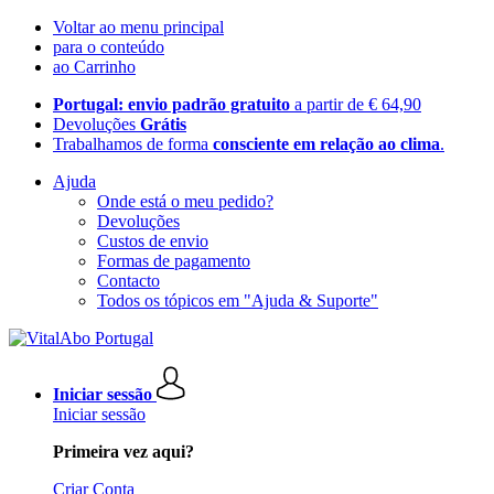
Voltar ao menu principal
para o conteúdo
ao Carrinho
Portugal: envio padrão gratuito
a partir de € 64,90
Devoluções
Grátis
Trabalhamos de forma
consciente em relação ao clima
.
Ajuda
Onde está o meu pedido?
Devoluções
Custos de envio
Formas de pagamento
Contacto
Todos os tópicos em "Ajuda & Suporte"
Iniciar sessão
Iniciar sessão
Primeira vez aqui?
Criar Conta