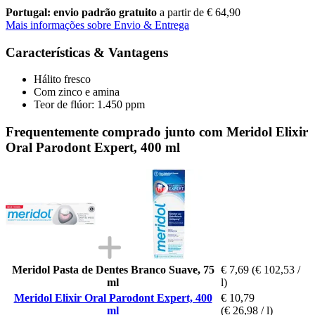
Portugal: envio padrão gratuito
a partir de € 64,90
Mais informações sobre Envio & Entrega
Características & Vantagens
Hálito fresco
Com zinco e amina
Teor de flúor: 1.450 ppm
Frequentemente comprado junto com Meridol Elixir
Oral Parodont Expert, 400 ml
Meridol Pasta de Dentes Branco Suave, 75
€ 7,69
(€ 102,53 /
ml
l)
Meridol Elixir Oral Parodont Expert, 400
€ 10,79
ml
(€ 26,98 / l)