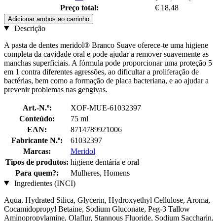
Preço total:
€ 18,48
Adicionar ambos ao carrinho
Descrição
A pasta de dentes meridol® Branco Suave oferece-te uma higiene
completa da cavidade oral e pode ajudar a remover suavemente as
manchas superficiais. A fórmula pode proporcionar uma proteção 5
em 1 contra diferentes agressões, ao dificultar a proliferação de
bactérias, bem como a formação de placa bacteriana, e ao ajudar a
prevenir problemas nas gengivas.
Art.-N.º:
XOF-MUE-61032397
Conteúdo:
75 ml
EAN:
8714789921006
Fabricante N.º:
61032397
Marcas:
Meridol
Tipos de produtos:
higiene dentária e oral
Para quem?:
Mulheres, Homens
Ingredientes (INCI)
Aqua, Hydrated Silica, Glycerin, Hydroxyethyl Cellulose, Aroma,
Cocamidopropyl Betaine, Sodium Gluconate, Peg-3 Tallow
Aminopropylamine, Olaflur, Stannous Fluoride, Sodium Saccharin,