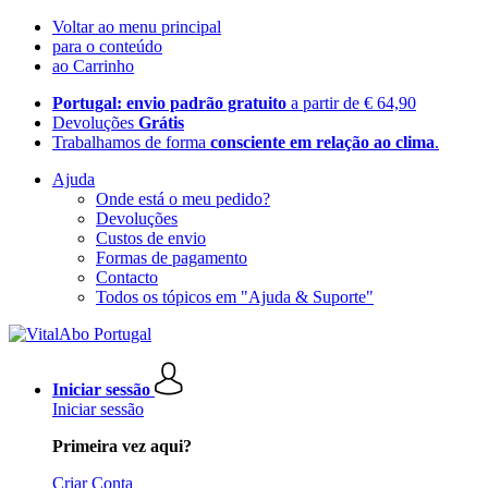
Voltar ao menu principal
para o conteúdo
ao Carrinho
Portugal: envio padrão gratuito
a partir de € 64,90
Devoluções
Grátis
Trabalhamos de forma
consciente em relação ao clima
.
Ajuda
Onde está o meu pedido?
Devoluções
Custos de envio
Formas de pagamento
Contacto
Todos os tópicos em "Ajuda & Suporte"
Iniciar sessão
Iniciar sessão
Primeira vez aqui?
Criar Conta