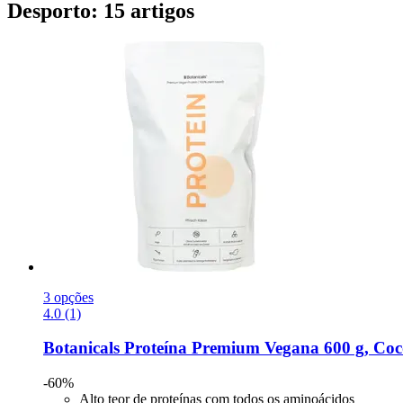
Desporto: 15 artigos
3 opções
4.0 (1)
Botanicals
Proteína Premium Vegana 600 g, Coco-
-60%
Alto teor de proteínas com todos os aminoácidos