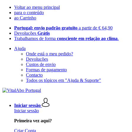
Voltar ao menu principal
para o conteúdo
ao Carrinho
Portugal: envio padrão gratuito
a partir de € 64,90
Devoluções
Grátis
Trabalhamos de forma
consciente em relação ao clima
.
Ajuda
Onde está o meu pedido?
Devoluções
Custos de envio
Formas de pagamento
Contacto
Todos os tópicos em "Ajuda & Suporte"
Iniciar sessão
Iniciar sessão
Primeira vez aqui?
Criar Conta