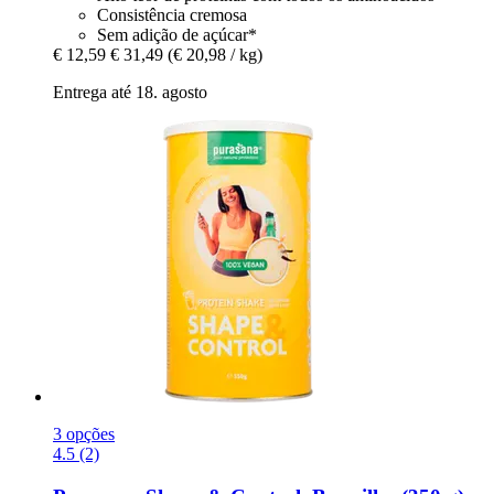
Consistência cremosa
Sem adição de açúcar*
€ 12,59
€ 31,49
(€ 20,98 / kg)
Entrega até 18. agosto
3 opções
4.5 (2)