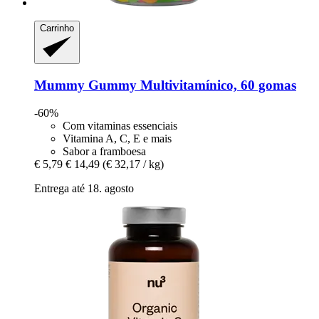
Carrinho
Mummy Gummy
Multivitamínico, 60 gomas
-60%
Com vitaminas essenciais
Vitamina A, C, E e mais
Sabor a framboesa
€ 5,79
€ 14,49
(€ 32,17 / kg)
Entrega até 18. agosto