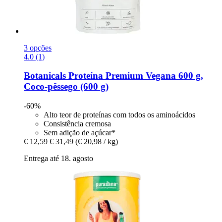
3 opções
4.0 (1)
Botanicals
Proteína Premium Vegana 600 g,
Coco-​pêssego (600 g)
-60%
Alto teor de proteínas com todos os aminoácidos
Consistência cremosa
Sem adição de açúcar*
€ 12,59
€ 31,49
(€ 20,98 / kg)
Entrega até 18. agosto