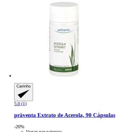
Carrinho
5.0 (1)
präventa
Extrato de Acerola, 90 Cápsulas
-20%
Vegan por natureza