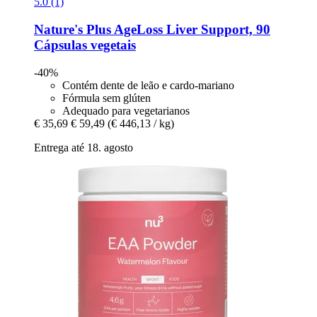
5.0 (1)
Nature's Plus
AgeLoss Liver Support, 90
Cápsulas vegetais
-40%
Contém dente de leão e cardo-mariano
Fórmula sem glúten
Adequado para vegetarianos
€ 35,69
€ 59,49
(€ 446,13 / kg)
Entrega até 18. agosto