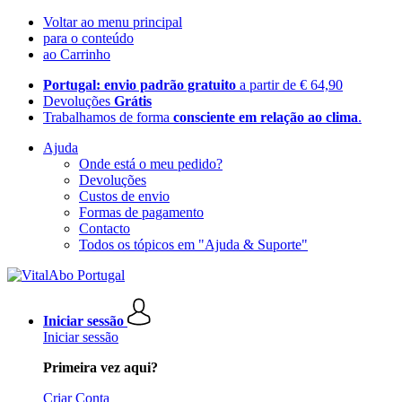
Voltar ao menu principal
para o conteúdo
ao Carrinho
Portugal: envio padrão gratuito
a partir de € 64,90
Devoluções
Grátis
Trabalhamos de forma
consciente em relação ao clima
.
Ajuda
Onde está o meu pedido?
Devoluções
Custos de envio
Formas de pagamento
Contacto
Todos os tópicos em "Ajuda & Suporte"
Iniciar sessão
Iniciar sessão
Primeira vez aqui?
Criar Conta