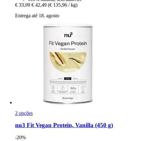
€ 33,99
€ 42,49
(€ 135,96 / kg)
Entrega até 18. agosto
2 opções
nu3
Fit Vegan Protein, Vanilla (450 g)
-20%