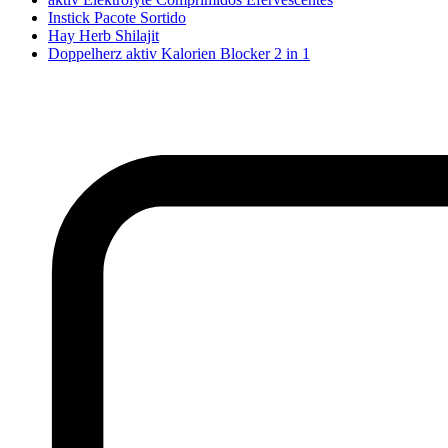
Instick Pacote Sortido
Hay Herb Shilajit
Doppelherz aktiv Kalorien Blocker 2 in 1