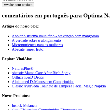
Avaliar este produto
comentários em português para Optima Na
Artigos do nosso blog:
Apoiar o sistema imunitário - prevenção com mangostão
A verdade sobre o alongamento
Micronutrientes para as mulheres
Abacate, super fruto!
Explore VitalAbo:
NaturesPlus®
ohtastic Mama Care After Birth Spray
Orthica K&D Drops
Alpinamed D-Manose em Comprimidos
Classic Ayurveda Toalhete de Limpeza Facial Magic Napkin
Novos Produtos:
Instick Melancia
aktiv Elektrolyte Comprimidos Efervescentes