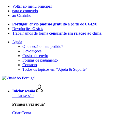
Voltar ao menu principal
para o conteúdo
ao Carrinho
Portugal: envio padrão gratuito
a partir de € 64,90
Devoluções
Grátis
Trabalhamos de forma
consciente em relação ao clima
.
Ajuda
Onde está o meu pedido?
Devoluções
Custos de envio
Formas de pagamento
Contacto
Todos os tópicos em "Ajuda & Suporte"
Iniciar sessão
Iniciar sessão
Primeira vez aqui?
Criar Conta