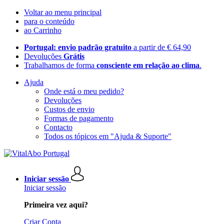
Voltar ao menu principal
para o conteúdo
ao Carrinho
Portugal: envio padrão gratuito
a partir de € 64,90
Devoluções
Grátis
Trabalhamos de forma
consciente em relação ao clima
.
Ajuda
Onde está o meu pedido?
Devoluções
Custos de envio
Formas de pagamento
Contacto
Todos os tópicos em "Ajuda & Suporte"
Iniciar sessão
Iniciar sessão
Primeira vez aqui?
Criar Conta