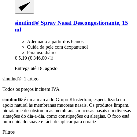
sinulind®
Spray Nasal Descongestionante, 15
ml
Adequado a partir dos 6 anos
Cuida da pele com dexpantenol
Para uso diário
€ 5,19
(€ 346,00 / l)
Entrega até 18. agosto
sinulind®: 1 artigo
Todos os preços incluem IVA
sinulind®
é uma marca do Grupo Klosterfrau, especializada no
apoio natural às membranas mucosas nasais. Os produtos limpam,
hidratam e desobstruem as membranas mucosas nasais em diversas
situações do dia-a-dia, como constipações ou alergias. O foco está
num cuidado suave e fácil de aplicar para o nariz.
Filtros