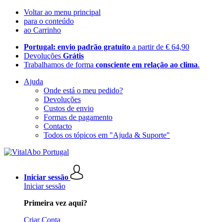
Voltar ao menu principal
para o conteúdo
ao Carrinho
Portugal: envio padrão gratuito
a partir de € 64,90
Devoluções
Grátis
Trabalhamos de forma
consciente em relação ao clima
.
Ajuda
Onde está o meu pedido?
Devoluções
Custos de envio
Formas de pagamento
Contacto
Todos os tópicos em "Ajuda & Suporte"
Iniciar sessão
Iniciar sessão
Primeira vez aqui?
Criar Conta