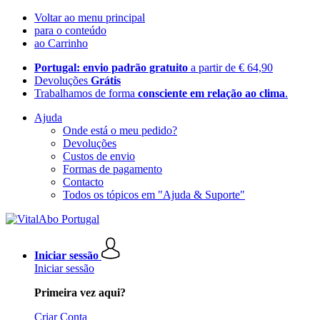
Voltar ao menu principal
para o conteúdo
ao Carrinho
Portugal: envio padrão gratuito
a partir de € 64,90
Devoluções
Grátis
Trabalhamos de forma
consciente em relação ao clima
.
Ajuda
Onde está o meu pedido?
Devoluções
Custos de envio
Formas de pagamento
Contacto
Todos os tópicos em "Ajuda & Suporte"
Iniciar sessão
Iniciar sessão
Primeira vez aqui?
Criar Conta