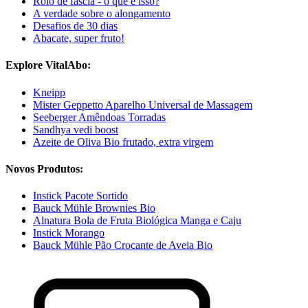
Rolo de fáscia - o que é isso?
A verdade sobre o alongamento
Desafios de 30 dias
Abacate, super fruto!
Explore VitalAbo:
Kneipp
Mister Geppetto Aparelho Universal de Massagem
Seeberger Amêndoas Torradas
Sandhya vedi boost
Azeite de Oliva Bio frutado, extra virgem
Novos Produtos:
Instick Pacote Sortido
Bauck Mühle Brownies Bio
Alnatura Bola de Fruta Biológica Manga e Caju
Instick Morango
Bauck Mühle Pão Crocante de Aveia Bio