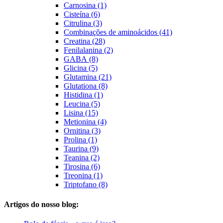
Carnosina (1)
Cisteína (6)
Citrulina (3)
Combinações de aminoácidos (41)
Creatina (28)
Fenilalanina (2)
GABA (8)
Glicina (5)
Glutamina (21)
Glutationa (8)
Histidina (1)
Leucina (5)
Lisina (15)
Metionina (4)
Ornitina (3)
Prolina (1)
Taurina (9)
Teanina (2)
Tirosina (6)
Treonina (1)
Triptofano (8)
Artigos do nosso blog: