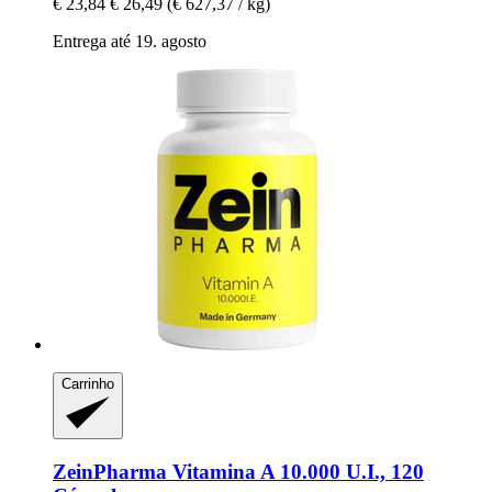
€ 23,84
€ 26,49
(€ 627,37 / kg)
Entrega até 19. agosto
Carrinho
ZeinPharma
Vitamina A 10.000 U.I., 120