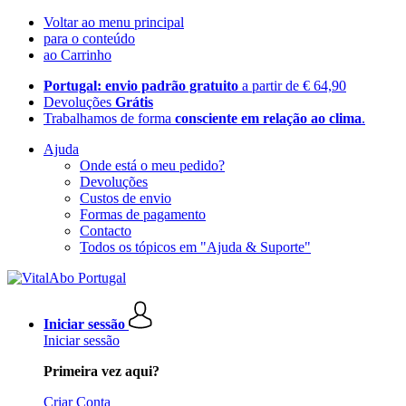
Voltar ao menu principal
para o conteúdo
ao Carrinho
Portugal: envio padrão gratuito
a partir de € 64,90
Devoluções
Grátis
Trabalhamos de forma
consciente em relação ao clima
.
Ajuda
Onde está o meu pedido?
Devoluções
Custos de envio
Formas de pagamento
Contacto
Todos os tópicos em "Ajuda & Suporte"
Iniciar sessão
Iniciar sessão
Primeira vez aqui?
Criar Conta