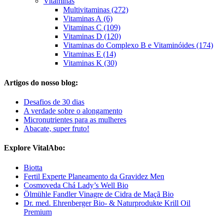
Vitaminas
Multivitaminas (272)
Vitaminas A (6)
Vitaminas C (109)
Vitaminas D (120)
Vitaminas do Complexo B e Vitaminóides (174)
Vitaminas E (14)
Vitaminas K (30)
Artigos do nosso blog:
Desafios de 30 dias
A verdade sobre o alongamento
Micronutrientes para as mulheres
Abacate, super fruto!
Explore VitalAbo:
Biotta
Fertil Experte Planeamento da Gravidez Men
Cosmoveda Chá Lady’s Well Bio
Ölmühle Fandler Vinagre de Cidra de Maçã Bio
Dr. med. Ehrenberger Bio- & Naturprodukte Krill Oil
Premium