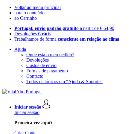
Voltar ao menu principal
para o conteúdo
ao Carrinho
Portugal: envio padrão gratuito
a partir de € 64,90
Devoluções
Grátis
Trabalhamos de forma
consciente em relação ao clima
.
Ajuda
Onde está o meu pedido?
Devoluções
Custos de envio
Formas de pagamento
Contacto
Todos os tópicos em "Ajuda & Suporte"
Iniciar sessão
Iniciar sessão
Primeira vez aqui?
Criar Conta