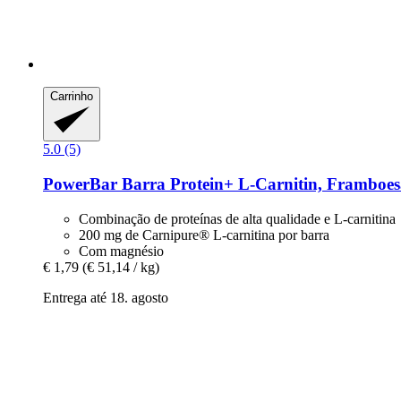
Carrinho
5.0 (5)
PowerBar
Barra Protein+ L-​Carnitin, Framboesa 
Combinação de proteínas de alta qualidade e L-carnitina
200 mg de Carnipure® L-carnitina por barra
Com magnésio
€ 1,79
(€ 51,14 / kg)
Entrega até 18. agosto