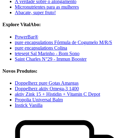
A verdade sobre o alongamento
Micronutrientes para as mulheres
Abacate, super fruto!
Explore VitalAbo:
PowerBar®
pure encapsulations Fórmula de Cogumelo M/R/S
pure encapsulations Colina
tetesept Sal Marinho - Bom Sono
Saint Charles N°29 - Immun Booster
Novos Produtos:
Doppelherz pure Gotas Amargas
Doppelherz aktiv Omega-3 1400
aktiv Zink 15 + Histidin + Vitamin C Depot
Propolia Universal Balm
Instick Vanilla