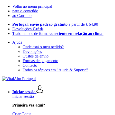
Voltar ao menu principal
para o conteúdo
ao Carrinho
Portugal: envio padrão gratuito
a partir de € 64,90
Devoluções
Grátis
Trabalhamos de forma
consciente em relação ao clima
.
Ajuda
Onde está o meu pedido?
Devoluções
Custos de envio
Formas de pagamento
Contacto
Todos os tópicos em "Ajuda & Suporte"
Iniciar sessão
Iniciar sessão
Primeira vez aqui?
Criar Conta