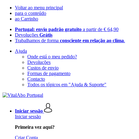
Voltar ao menu principal
para o conteúdo
ao Carrinho
Portugal: envio padrão gratuito
a partir de € 64,90
Devoluções
Grátis
Trabalhamos de forma
consciente em relação ao clima
.
Ajuda
Onde está o meu pedido?
Devoluções
Custos de envio
Formas de pagamento
Contacto
Todos os tópicos em "Ajuda & Suporte"
Iniciar sessão
Iniciar sessão
Primeira vez aqui?
Criar Conta