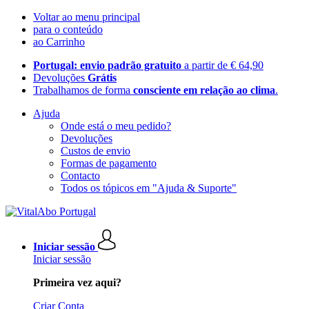
Voltar ao menu principal
para o conteúdo
ao Carrinho
Portugal: envio padrão gratuito
a partir de € 64,90
Devoluções
Grátis
Trabalhamos de forma
consciente em relação ao clima
.
Ajuda
Onde está o meu pedido?
Devoluções
Custos de envio
Formas de pagamento
Contacto
Todos os tópicos em "Ajuda & Suporte"
Iniciar sessão
Iniciar sessão
Primeira vez aqui?
Criar Conta