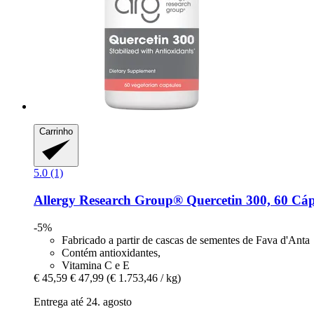
Carrinho
5.0 (1)
Allergy Research Group®
Quercetin 300, 60 Cáp
-5%
Fabricado a partir de cascas de sementes de Fava d'Anta
Contém antioxidantes,
Vitamina C e E
€ 45,59
€ 47,99
(€ 1.753,46 / kg)
Entrega até 24. agosto