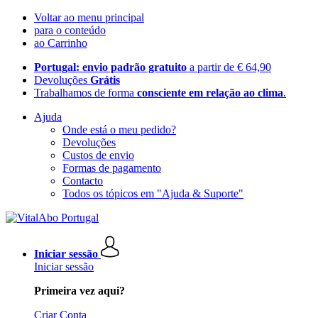
Voltar ao menu principal
para o conteúdo
ao Carrinho
Portugal: envio padrão gratuito
a partir de € 64,90
Devoluções
Grátis
Trabalhamos de forma
consciente em relação ao clima
.
Ajuda
Onde está o meu pedido?
Devoluções
Custos de envio
Formas de pagamento
Contacto
Todos os tópicos em "Ajuda & Suporte"
Iniciar sessão
Iniciar sessão
Primeira vez aqui?
Criar Conta