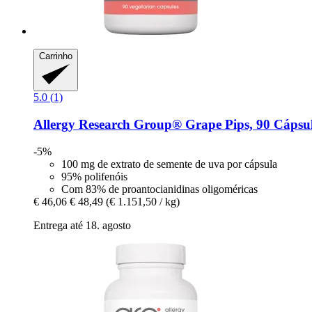
Carrinho
5.0 (1)
Allergy Research Group®
Grape Pips, 90 Cápsul
-5%
100 mg de extrato de semente de uva por cápsula
95% polifenóis
Com 83% de proantocianidinas oligoméricas
€ 46,06
€ 48,49
(€ 1.151,50 / kg)
Entrega até 18. agosto