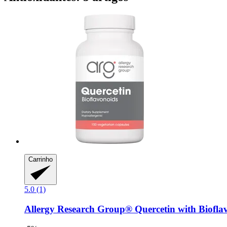
Carrinho
5.0 (1)
Allergy Research Group®
Quercetin with Bioflav