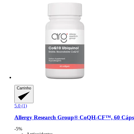
Carrinho
5.0 (1)
Allergy Research Group®
CoQH-​CF™, 60 Cápsu
-5%