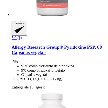
Carrinho
5.0 (1)
Allergy Research Group®
Pyridoxine P5P, 60
Cápsulas vegetais
-5%
91% como cloridrato de piridoxina
9% como piridoxal-5-fosfato
Cápsulas vegetais
€ 32,29
€ 33,99
(€ 1.153,21 / kg)
Entrega até 18. agosto