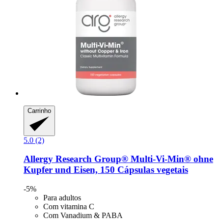
Carrinho
5.0 (2)
Allergy Research Group®
Multi-​Vi-​Min® ohne
Kupfer und Eisen, 150 Cápsulas vegetais
-5%
Para adultos
Com vitamina C
Com Vanadium & PABA