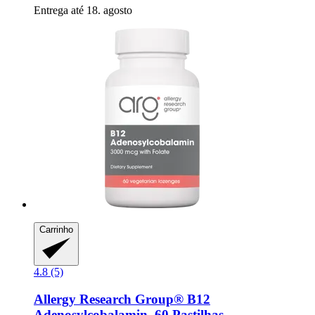
Entrega até 18. agosto
Carrinho
4.8 (5)
Allergy Research Group®
B12
Adenosylcobalamin, 60 Pastilhas