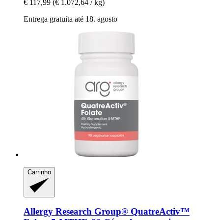
€ 117,99
(€ 1.072,64 / kg)
Entrega gratuita até 18. agosto
Carrinho
Allergy Research Group®
QuatreActiv™