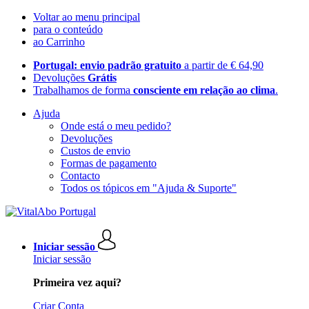
Voltar ao menu principal
para o conteúdo
ao Carrinho
Portugal: envio padrão gratuito
a partir de € 64,90
Devoluções
Grátis
Trabalhamos de forma
consciente em relação ao clima
.
Ajuda
Onde está o meu pedido?
Devoluções
Custos de envio
Formas de pagamento
Contacto
Todos os tópicos em "Ajuda & Suporte"
Iniciar sessão
Iniciar sessão
Primeira vez aqui?
Criar Conta