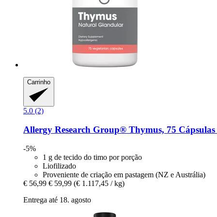
Carrinho
5.0 (2)
Allergy Research Group®
Thymus, 75 Cápsulas 
-5%
1 g de tecido do timo por porção
Liofilizado
Proveniente de criação em pastagem (NZ e Austrália)
€ 56,99
€ 59,99
(€ 1.117,45 / kg)
Entrega até 18. agosto