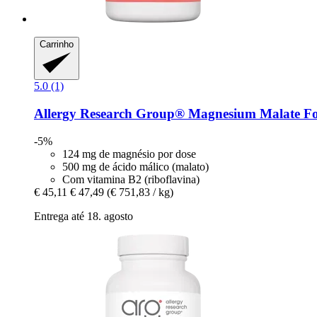
Carrinho
5.0 (1)
Allergy Research Group®
Magnesium Malate Fo
-5%
124 mg de magnésio por dose
500 mg de ácido málico (malato)
Com vitamina B2 (riboflavina)
€ 45,11
€ 47,49
(€ 751,83 / kg)
Entrega até 18. agosto