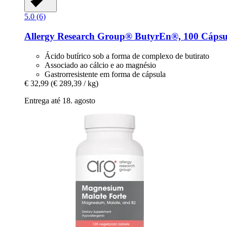
5.0 (6)
Allergy Research Group®
ButyrEn®, 100 Cápsu
Ácido butírico sob a forma de complexo de butirato
Associado ao cálcio e ao magnésio
Gastrorresistente em forma de cápsula
€ 32,99
(€ 289,39 / kg)
Entrega até 18. agosto