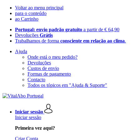
Voltar ao menu principal
para o conteúdo
ao Carrinho
Portugal: envio padrão gratuito
a partir de € 64,90
Devoluções
Grátis
Trabalhamos de forma
consciente em relação ao clima
.
Ajuda
Onde está o meu pedido?
Devoluções
Custos de envio
Formas de pagamento
Contacto
Todos os tópicos em "Ajuda & Suporte"
Iniciar sessão
Iniciar sessão
Primeira vez aqui?
Criar Conta