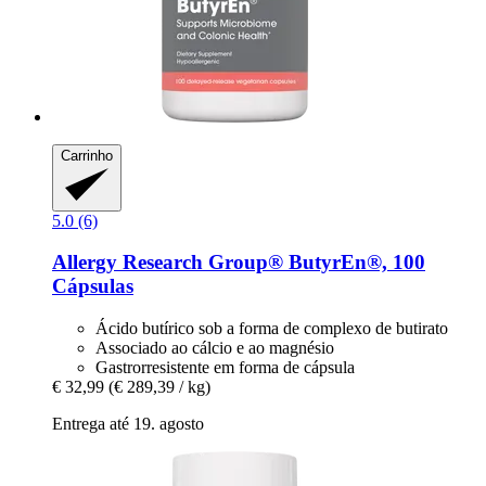
Carrinho
5.0 (6)
Allergy Research Group®
ButyrEn®, 100
Cápsulas
Ácido butírico sob a forma de complexo de butirato
Associado ao cálcio e ao magnésio
Gastrorresistente em forma de cápsula
€ 32,99
(€ 289,39 / kg)
Entrega até 19. agosto