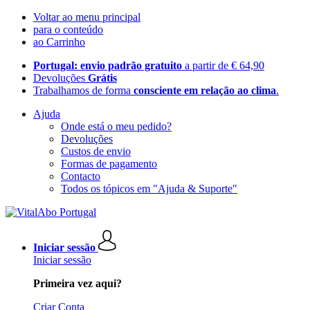
Voltar ao menu principal
para o conteúdo
ao Carrinho
Portugal: envio padrão gratuito
a partir de € 64,90
Devoluções
Grátis
Trabalhamos de forma
consciente em relação ao clima
.
Ajuda
Onde está o meu pedido?
Devoluções
Custos de envio
Formas de pagamento
Contacto
Todos os tópicos em "Ajuda & Suporte"
Iniciar sessão
Iniciar sessão
Primeira vez aqui?
Criar Conta